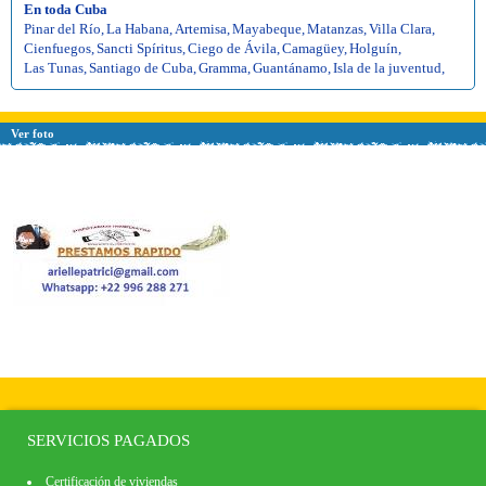
En toda Cuba
Pinar del Río
,
La Habana
,
Artemisa
,
Mayabeque
,
Matanzas
,
Villa Clara
,
Cienfuegos
,
Sancti Spíritus
,
Ciego de Ávila
,
Camagüey
,
Holguín
,
Las Tunas
,
Santiago de Cuba
,
Gramma
,
Guantánamo
,
Isla de la juventud
,
Ver foto
SERVICIOS PAGADOS
Certificación de viviendas