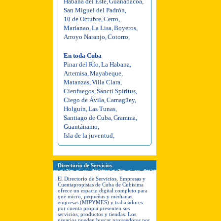
Habana del Este
,
Guanabacoa
,
San Miguel del Padrón
,
10 de Octubre
,
Cerro
,
Marianao
,
La Lisa
,
Boyeros
,
Arroyo Naranjo
,
Cotorro
,
En toda Cuba
Pinar del Río
,
La Habana
,
Artemisa
,
Mayabeque
,
Matanzas
,
Villa Clara
,
Cienfuegos
,
Sancti Spíritus
,
Ciego de Ávila
,
Camagüey
,
Holguín
,
Las Tunas
,
Santiago de Cuba
,
Gramma
,
Guantánamo
,
Isla de la juventud
,
Directorio de Servicios
El Directorio de Servicios, Empresas y
Cuentapropistas de Cuba de Cubisima
ofrece un espacio digital completo para
que micro, pequeñas y medianas
empresas (MIPYMES) y trabajadores
por cuenta propia presenten sus
servicios, productos y tiendas. Los
usuarios pueden buscar proveedores por