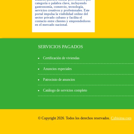
categoría o palabra clave, incluyendo
gastronomía, comercio, tecnología,
servicios creativos y profesionales. Este
portal impulsa la visibilidad online del
sector privado cubano y facilita el
contacto entre clientes y emprendedores
en el mercado nacional.
SERVICIOS PAGADOS
Certificación de viviendas
Anuncios especiales
Patrocinio de anuncios
Catálogo de servicios completo
© Copyright 2026. Todos los derechos reservados.
Cubisima.com