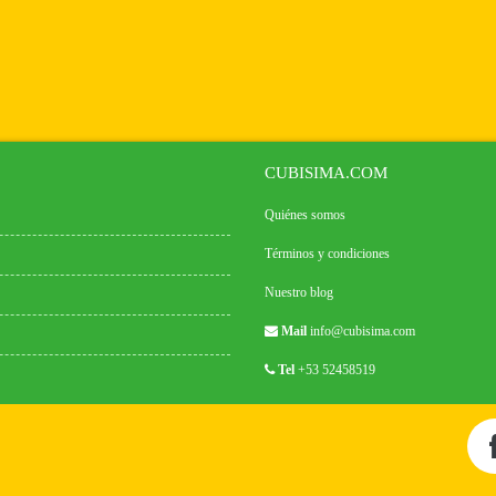
CUBISIMA.COM
Quiénes somos
Términos y condiciones
Nuestro blog
Mail
info@cubisima.com
Tel
+53 52458519