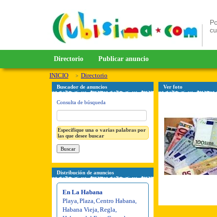
Po
c
Directorio
Publicar anuncio
INICIO
Directorio
Buscador de anuncios
Ver foto
Consulta de búsqueda
Especifique una o varias palabras por
las que desee buscar
Distribución de anuncios
En La Habana
Playa
,
Plaza
,
Centro Habana
,
Habana Vieja
,
Regla
,