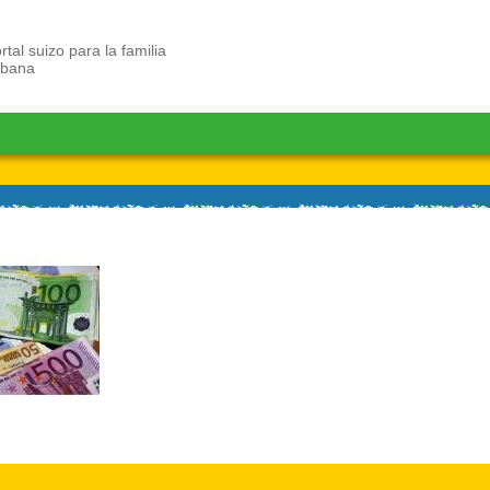
rtal suizo para la familia
ubana