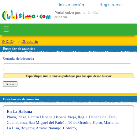
Iniciar sesión
Registrarse
Portal suizo para la familia
cubana
☰
INICIO
Directorio
Buscador de anuncios
Consulta de búsqueda
Especifique una o varias palabras por las que desee buscar
Distribución de anuncios
En La Habana
Playa
,
Plaza
,
Centro Habana
,
Habana Vieja
,
Regla
,
Habana del Este
,
Guanabacoa
,
San Miguel del Padrón
,
10 de Octubre
,
Cerro
,
Marianao
,
La Lisa
,
Boyeros
,
Arroyo Naranjo
,
Cotorro
,