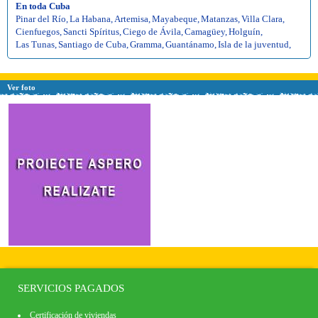
En toda Cuba
Pinar del Río
,
La Habana
,
Artemisa
,
Mayabeque
,
Matanzas
,
Villa Clara
,
Cienfuegos
,
Sancti Spíritus
,
Ciego de Ávila
,
Camagüey
,
Holguín
,
Las Tunas
,
Santiago de Cuba
,
Gramma
,
Guantánamo
,
Isla de la juventud
,
Ver foto
SERVICIOS PAGADOS
Certificación de viviendas