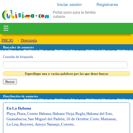
Iniciar sesión
Registrarse
Portal suizo para la familia
cubana
☰
INICIO
Directorio
Buscador de anuncios
Consulta de búsqueda
Especifique una o varias palabras por las que desee buscar
Distribución de anuncios
En La Habana
Playa
,
Plaza
,
Centro Habana
,
Habana Vieja
,
Regla
,
Habana del Este
,
Guanabacoa
,
San Miguel del Padrón
,
10 de Octubre
,
Cerro
,
Marianao
,
La Lisa
,
Boyeros
,
Arroyo Naranjo
,
Cotorro
,