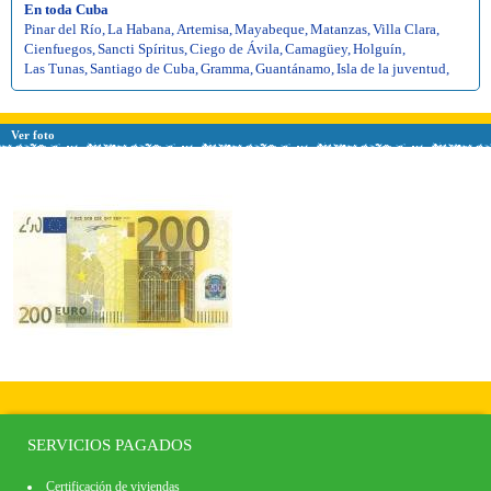
En toda Cuba
Pinar del Río
,
La Habana
,
Artemisa
,
Mayabeque
,
Matanzas
,
Villa Clara
,
Cienfuegos
,
Sancti Spíritus
,
Ciego de Ávila
,
Camagüey
,
Holguín
,
Las Tunas
,
Santiago de Cuba
,
Gramma
,
Guantánamo
,
Isla de la juventud
,
Ver foto
SERVICIOS PAGADOS
Certificación de viviendas