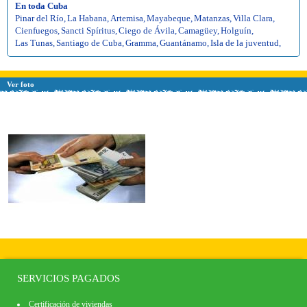
En toda Cuba
Pinar del Río
,
La Habana
,
Artemisa
,
Mayabeque
,
Matanzas
,
Villa Clara
,
Cienfuegos
,
Sancti Spíritus
,
Ciego de Ávila
,
Camagüey
,
Holguín
,
Las Tunas
,
Santiago de Cuba
,
Gramma
,
Guantánamo
,
Isla de la juventud
,
Ver foto
SERVICIOS PAGADOS
Certificación de viviendas