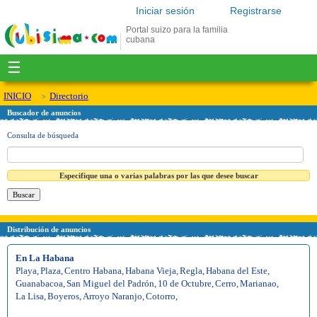
Iniciar sesión
Registrarse
Portal suizo para la familia
cubana
☰
INICIO
Directorio
Buscador de anuncios
Consulta de búsqueda
Especifique una o varias palabras por las que desee buscar
Distribución de anuncios
En La Habana
Playa
,
Plaza
,
Centro Habana
,
Habana Vieja
,
Regla
,
Habana del Este
,
Guanabacoa
,
San Miguel del Padrón
,
10 de Octubre
,
Cerro
,
Marianao
,
La Lisa
,
Boyeros
,
Arroyo Naranjo
,
Cotorro
,