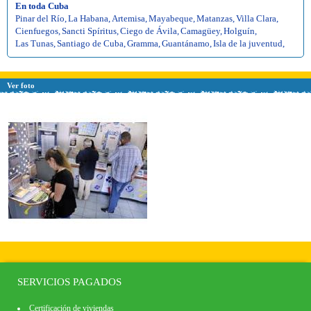
En toda Cuba
Pinar del Río
,
La Habana
,
Artemisa
,
Mayabeque
,
Matanzas
,
Villa Clara
,
Cienfuegos
,
Sancti Spíritus
,
Ciego de Ávila
,
Camagüey
,
Holguín
,
Las Tunas
,
Santiago de Cuba
,
Gramma
,
Guantánamo
,
Isla de la juventud
,
Ver foto
SERVICIOS PAGADOS
Certificación de viviendas