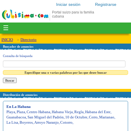
Iniciar sesión
Registrarse
Portal suizo para la familia
cubana
☰
INICIO
Directorio
Buscador de anuncios
Consulta de búsqueda
Especifique una o varias palabras por las que desee buscar
Distribución de anuncios
En La Habana
Playa
,
Plaza
,
Centro Habana
,
Habana Vieja
,
Regla
,
Habana del Este
,
Guanabacoa
,
San Miguel del Padrón
,
10 de Octubre
,
Cerro
,
Marianao
,
La Lisa
,
Boyeros
,
Arroyo Naranjo
,
Cotorro
,