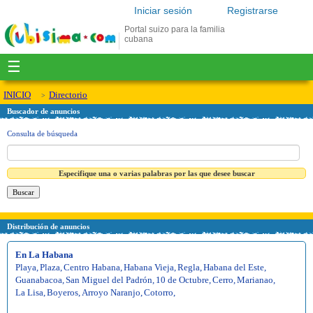
Iniciar sesión
Registrarse
Portal suizo para la familia
cubana
☰
INICIO
Directorio
Buscador de anuncios
Consulta de búsqueda
Especifique una o varias palabras por las que desee buscar
Distribución de anuncios
En La Habana
Playa
,
Plaza
,
Centro Habana
,
Habana Vieja
,
Regla
,
Habana del Este
,
Guanabacoa
,
San Miguel del Padrón
,
10 de Octubre
,
Cerro
,
Marianao
,
La Lisa
,
Boyeros
,
Arroyo Naranjo
,
Cotorro
,