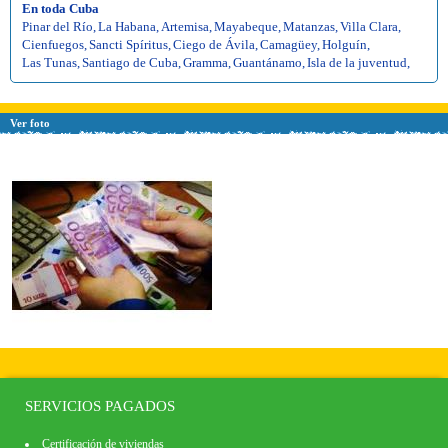
En toda Cuba
Pinar del Río
,
La Habana
,
Artemisa
,
Mayabeque
,
Matanzas
,
Villa Clara
,
Cienfuegos
,
Sancti Spíritus
,
Ciego de Ávila
,
Camagüey
,
Holguín
,
Las Tunas
,
Santiago de Cuba
,
Gramma
,
Guantánamo
,
Isla de la juventud
,
Ver foto
SERVICIOS PAGADOS
Certificación de viviendas