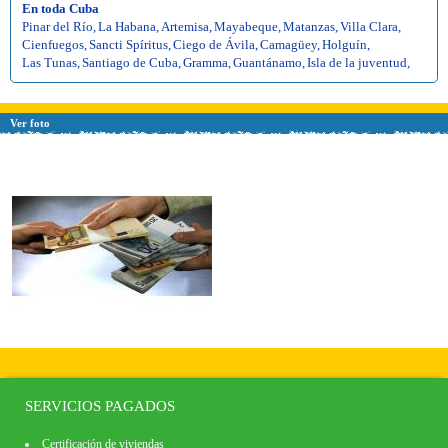
En toda Cuba
Pinar del Río
,
La Habana
,
Artemisa
,
Mayabeque
,
Matanzas
,
Villa Clara
,
Cienfuegos
,
Sancti Spíritus
,
Ciego de Ávila
,
Camagüey
,
Holguín
,
Las Tunas
,
Santiago de Cuba
,
Gramma
,
Guantánamo
,
Isla de la juventud
,
Ver foto
SERVICIOS PAGADOS
Certificación de viviendas