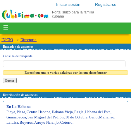
Iniciar sesión
Registrarse
Portal suizo para la familia
cubana
☰
INICIO
Directorio
Buscador de anuncios
Consulta de búsqueda
Especifique una o varias palabras por las que desee buscar
Distribución de anuncios
En La Habana
Playa
,
Plaza
,
Centro Habana
,
Habana Vieja
,
Regla
,
Habana del Este
,
Guanabacoa
,
San Miguel del Padrón
,
10 de Octubre
,
Cerro
,
Marianao
,
La Lisa
,
Boyeros
,
Arroyo Naranjo
,
Cotorro
,