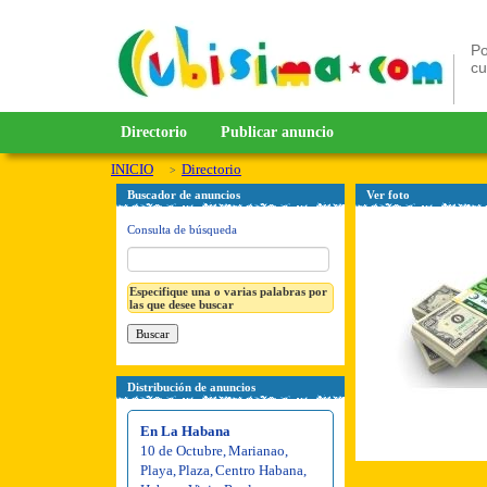
Po
c
Directorio
Publicar anuncio
INICIO
Directorio
Buscador de anuncios
Ver foto
Consulta de búsqueda
Especifique una o varias palabras por
las que desee buscar
Distribución de anuncios
En La Habana
10 de Octubre
,
Marianao
,
Playa
,
Plaza
,
Centro Habana
,