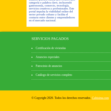
categoría o palabra clave, incluyendo
gastronomía, comercio, tecnología,
servicios creativos y profesionales. Este
portal impulsa la visibilidad online del
sector privado cubano y facilita el
contacto entre clientes y emprendedores
en el mercado nacional.
SERVICIOS PAGADOS
Certificación de viviendas
Anuncios especiales
Patrocinio de anuncios
Catálogo de servicios completo
© Copyright 2026. Todos los derechos reservados.
Cubisima.com