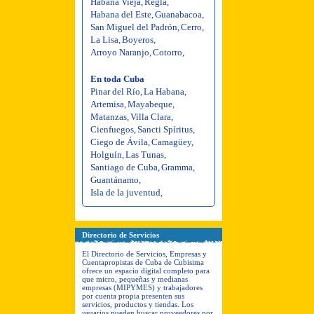
Habana Vieja
,
Regla
,
Habana del Este
,
Guanabacoa
,
San Miguel del Padrón
,
Cerro
,
La Lisa
,
Boyeros
,
Arroyo Naranjo
,
Cotorro
,
En toda Cuba
Pinar del Río
,
La Habana
,
Artemisa
,
Mayabeque
,
Matanzas
,
Villa Clara
,
Cienfuegos
,
Sancti Spíritus
,
Ciego de Ávila
,
Camagüey
,
Holguín
,
Las Tunas
,
Santiago de Cuba
,
Gramma
,
Guantánamo
,
Isla de la juventud
,
Directorio de Servicios
El Directorio de Servicios, Empresas y
Cuentapropistas de Cuba de Cubisima
ofrece un espacio digital completo para
que micro, pequeñas y medianas
empresas (MIPYMES) y trabajadores
por cuenta propia presenten sus
servicios, productos y tiendas. Los
usuarios pueden buscar proveedores por