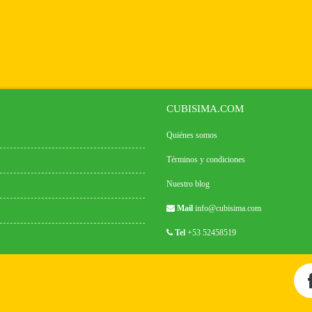
CUBISIMA.COM
Quiénes somos
Términos y condiciones
Nuestro blog
Mail
info@cubisima.com
Tel
+53 52458519