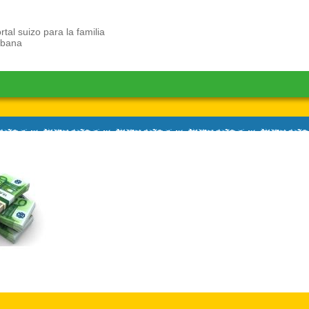
rtal suizo para la familia
ubana