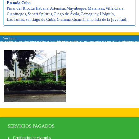
En toda Cuba
Pinar del Río
,
La Habana
,
Artemisa
,
Mayabeque
,
Matanzas
,
Villa Clara
,
Cienfuegos
,
Sancti Spíritus
,
Ciego de Ávila
,
Camagüey
,
Holguín
,
Las Tunas
,
Santiago de Cuba
,
Gramma
,
Guantánamo
,
Isla de la juventud
,
Ver foto
SERVICIOS PAGADOS
Certificación de viviendas