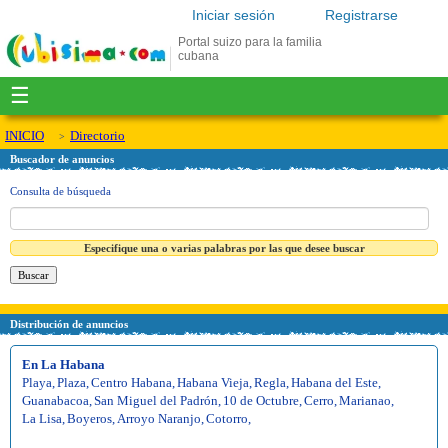
Iniciar sesión
Registrarse
Portal suizo para la familia
cubana
☰
INICIO
Directorio
Buscador de anuncios
Consulta de búsqueda
Especifique una o varias palabras por las que desee buscar
Distribución de anuncios
En La Habana
Playa
,
Plaza
,
Centro Habana
,
Habana Vieja
,
Regla
,
Habana del Este
,
Guanabacoa
,
San Miguel del Padrón
,
10 de Octubre
,
Cerro
,
Marianao
,
La Lisa
,
Boyeros
,
Arroyo Naranjo
,
Cotorro
,