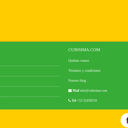
CUBISIMA.COM
Quiénes somos
Términos y condiciones
Nuestro blog
Mail
info@cubisima.com
Tel
+53 52458519