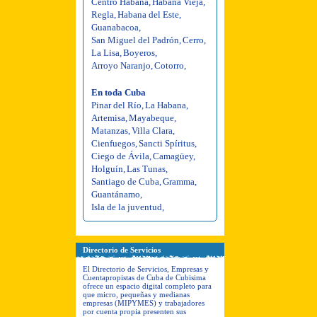
Centro Habana
,
Habana Vieja
,
Regla
,
Habana del Este
,
Guanabacoa
,
San Miguel del Padrón
,
Cerro
,
La Lisa
,
Boyeros
,
Arroyo Naranjo
,
Cotorro
,
En toda Cuba
Pinar del Río
,
La Habana
,
Artemisa
,
Mayabeque
,
Matanzas
,
Villa Clara
,
Cienfuegos
,
Sancti Spíritus
,
Ciego de Ávila
,
Camagüey
,
Holguín
,
Las Tunas
,
Santiago de Cuba
,
Gramma
,
Guantánamo
,
Isla de la juventud
,
Directorio de Servicios
El Directorio de Servicios, Empresas y
Cuentapropistas de Cuba de Cubisima
ofrece un espacio digital completo para
que micro, pequeñas y medianas
empresas (MIPYMES) y trabajadores
por cuenta propia presenten sus