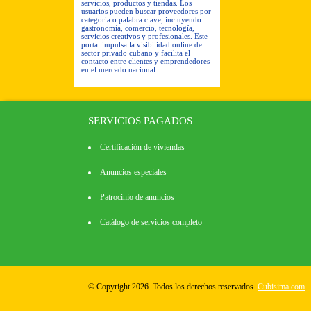
servicios, productos y tiendas. Los
usuarios pueden buscar proveedores por
categoría o palabra clave, incluyendo
gastronomía, comercio, tecnología,
servicios creativos y profesionales. Este
portal impulsa la visibilidad online del
sector privado cubano y facilita el
contacto entre clientes y emprendedores
en el mercado nacional.
SERVICIOS PAGADOS
Certificación de viviendas
Anuncios especiales
Patrocinio de anuncios
Catálogo de servicios completo
© Copyright 2026. Todos los derechos reservados.
Cubisima.com