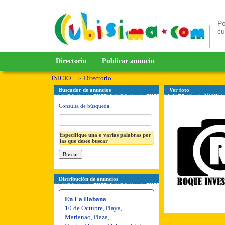
Po
c
Directorio
Publicar anuncio
INICIO
Directorio
Buscador de anuncios
Ver foto
Consulta de búsqueda
Especifique una o varias palabras por
las que desee buscar
Distribución de anuncios
En La Habana
10 de Octubre
,
Playa
,
Marianao
,
Plaza
,