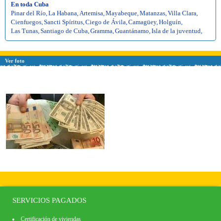
En toda Cuba
Pinar del Río
,
La Habana
,
Artemisa
,
Mayabeque
,
Matanzas
,
Villa Clara
,
Cienfuegos
,
Sancti Spíritus
,
Ciego de Ávila
,
Camagüey
,
Holguín
,
Las Tunas
,
Santiago de Cuba
,
Gramma
,
Guantánamo
,
Isla de la juventud
,
Ver foto
SERVICIOS PAGADOS
Certificación de viviendas