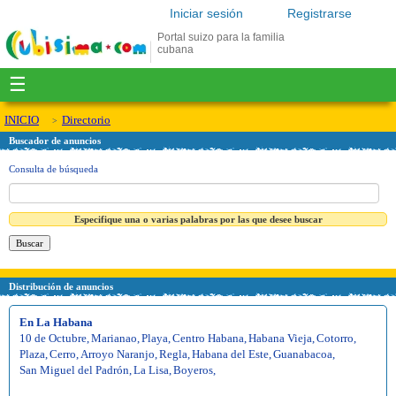
Iniciar sesión
Registrarse
Portal suizo para la familia
cubana
☰
INICIO
Directorio
Buscador de anuncios
Consulta de búsqueda
Especifique una o varias palabras por las que desee buscar
Distribución de anuncios
En La Habana
10 de Octubre
,
Marianao
,
Playa
,
Centro Habana
,
Habana Vieja
,
Cotorro
,
Plaza
,
Cerro
,
Arroyo Naranjo
,
Regla
,
Habana del Este
,
Guanabacoa
,
San Miguel del Padrón
,
La Lisa
,
Boyeros
,