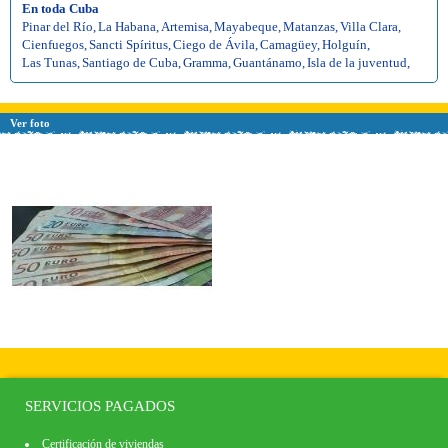
En toda Cuba
Pinar del Río
,
La Habana
,
Artemisa
,
Mayabeque
,
Matanzas
,
Villa Clara
,
Cienfuegos
,
Sancti Spíritus
,
Ciego de Ávila
,
Camagüey
,
Holguín
,
Las Tunas
,
Santiago de Cuba
,
Gramma
,
Guantánamo
,
Isla de la juventud
,
Ver foto
SERVICIOS PAGADOS
Certificación de viviendas