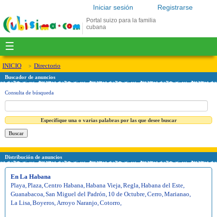
Iniciar sesión
Registrarse
Portal suizo para la familia
cubana
☰
INICIO
Directorio
Buscador de anuncios
Consulta de búsqueda
Especifique una o varias palabras por las que desee buscar
Distribución de anuncios
En La Habana
Playa
,
Plaza
,
Centro Habana
,
Habana Vieja
,
Regla
,
Habana del Este
,
Guanabacoa
,
San Miguel del Padrón
,
10 de Octubre
,
Cerro
,
Marianao
,
La Lisa
,
Boyeros
,
Arroyo Naranjo
,
Cotorro
,