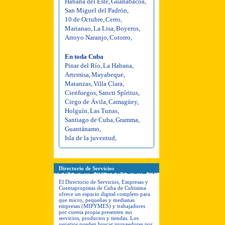
Habana del Este
,
Guanabacoa
,
San Miguel del Padrón
,
10 de Octubre
,
Cerro
,
Marianao
,
La Lisa
,
Boyeros
,
Arroyo Naranjo
,
Cotorro
,
En toda Cuba
Pinar del Río
,
La Habana
,
Artemisa
,
Mayabeque
,
Matanzas
,
Villa Clara
,
Cienfuegos
,
Sancti Spíritus
,
Ciego de Ávila
,
Camagüey
,
Holguín
,
Las Tunas
,
Santiago de Cuba
,
Gramma
,
Guantánamo
,
Isla de la juventud
,
Directorio de Servicios
El Directorio de Servicios, Empresas y
Cuentapropistas de Cuba de Cubisima
ofrece un espacio digital completo para
que micro, pequeñas y medianas
empresas (MIPYMES) y trabajadores
por cuenta propia presenten sus
servicios, productos y tiendas. Los
usuarios pueden buscar proveedores por