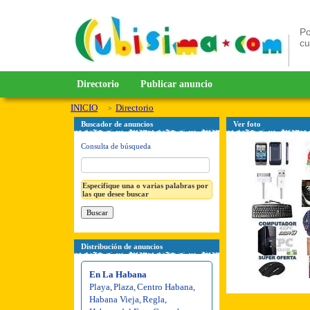
Po
c
Directorio
Publicar anuncio
INICIO
Directorio
Buscador de anuncios
Ver foto
Consulta de búsqueda
Especifique una o varias palabras por
las que desee buscar
Distribución de anuncios
En La Habana
Playa
,
Plaza
,
Centro Habana
,
Habana Vieja
,
Regla
,