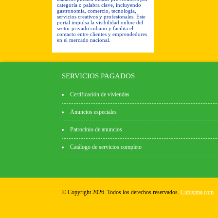
categoría o palabra clave, incluyendo
gastronomía, comercio, tecnología,
servicios creativos y profesionales. Este
portal impulsa la visibilidad online del
sector privado cubano y facilita el
contacto entre clientes y emprendedores
en el mercado nacional.
SERVICIOS PAGADOS
Certificación de viviendas
Anuncios especiales
Patrocinio de anuncios
Catálogo de servicios completo
© Copyright 2026. Todos los derechos reservados.
Cubisima.com