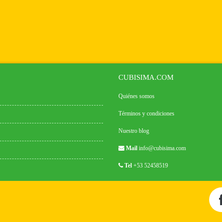
CUBISIMA.COM
Quiénes somos
Términos y condiciones
Nuestro blog
Mail
info@cubisima.com
Tel
+53 52458519