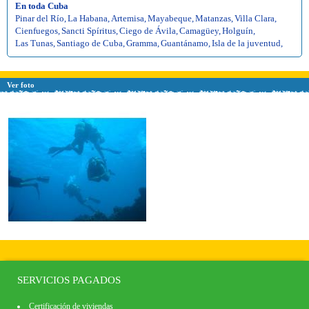
En toda Cuba
Pinar del Río
,
La Habana
,
Artemisa
,
Mayabeque
,
Matanzas
,
Villa Clara
,
Cienfuegos
,
Sancti Spíritus
,
Ciego de Ávila
,
Camagüey
,
Holguín
,
Las Tunas
,
Santiago de Cuba
,
Gramma
,
Guantánamo
,
Isla de la juventud
,
Ver foto
SERVICIOS PAGADOS
Certificación de viviendas