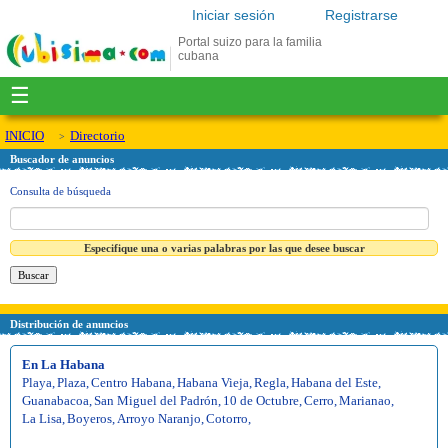
Iniciar sesión
Registrarse
Portal suizo para la familia
cubana
☰
INICIO
Directorio
Buscador de anuncios
Consulta de búsqueda
Especifique una o varias palabras por las que desee buscar
Distribución de anuncios
En La Habana
Playa
,
Plaza
,
Centro Habana
,
Habana Vieja
,
Regla
,
Habana del Este
,
Guanabacoa
,
San Miguel del Padrón
,
10 de Octubre
,
Cerro
,
Marianao
,
La Lisa
,
Boyeros
,
Arroyo Naranjo
,
Cotorro
,