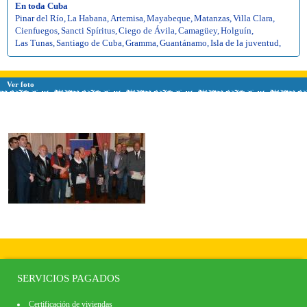
En toda Cuba
Pinar del Río
,
La Habana
,
Artemisa
,
Mayabeque
,
Matanzas
,
Villa Clara
,
Cienfuegos
,
Sancti Spíritus
,
Ciego de Ávila
,
Camagüey
,
Holguín
,
Las Tunas
,
Santiago de Cuba
,
Gramma
,
Guantánamo
,
Isla de la juventud
,
Ver foto
SERVICIOS PAGADOS
Certificación de viviendas