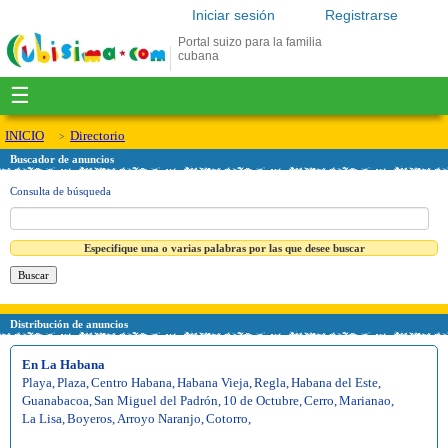
Iniciar sesión
Registrarse
Portal suizo para la familia
cubana
☰
INICIO
Directorio
Buscador de anuncios
Consulta de búsqueda
Especifique una o varias palabras por las que desee buscar
Distribución de anuncios
En La Habana
Playa
,
Plaza
,
Centro Habana
,
Habana Vieja
,
Regla
,
Habana del Este
,
Guanabacoa
,
San Miguel del Padrón
,
10 de Octubre
,
Cerro
,
Marianao
,
La Lisa
,
Boyeros
,
Arroyo Naranjo
,
Cotorro
,