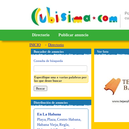
Po
c
Directorio
Publicar anuncio
INICIO
Directorio
Buscador de anuncios
Ver foto
Consulta de búsqueda
Especifique una o varias palabras por
las que desee buscar
Distribución de anuncios
En La Habana
Playa
,
Plaza
,
Centro Habana
,
Habana Vieja
,
Regla
,