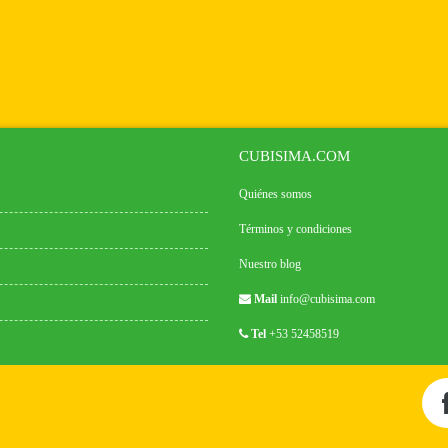
CUBISIMA.COM
Quiénes somos
Términos y condiciones
Nuestro blog
Mail
info@cubisima.com
Tel
+53 52458519