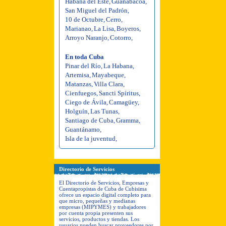
Habana del Este
,
Guanabacoa
,
San Miguel del Padrón
,
10 de Octubre
,
Cerro
,
Marianao
,
La Lisa
,
Boyeros
,
Arroyo Naranjo
,
Cotorro
,
En toda Cuba
Pinar del Río
,
La Habana
,
Artemisa
,
Mayabeque
,
Matanzas
,
Villa Clara
,
Cienfuegos
,
Sancti Spíritus
,
Ciego de Ávila
,
Camagüey
,
Holguín
,
Las Tunas
,
Santiago de Cuba
,
Gramma
,
Guantánamo
,
Isla de la juventud
,
Directorio de Servicios
El Directorio de Servicios, Empresas y
Cuentapropistas de Cuba de Cubisima
ofrece un espacio digital completo para
que micro, pequeñas y medianas
empresas (MIPYMES) y trabajadores
por cuenta propia presenten sus
servicios, productos y tiendas. Los
usuarios pueden buscar proveedores por