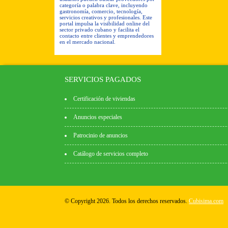
categoría o palabra clave, incluyendo
gastronomía, comercio, tecnología,
servicios creativos y profesionales. Este
portal impulsa la visibilidad online del
sector privado cubano y facilita el
contacto entre clientes y emprendedores
en el mercado nacional.
SERVICIOS PAGADOS
Certificación de viviendas
Anuncios especiales
Patrocinio de anuncios
Catálogo de servicios completo
© Copyright 2026. Todos los derechos reservados.
Cubisima.com