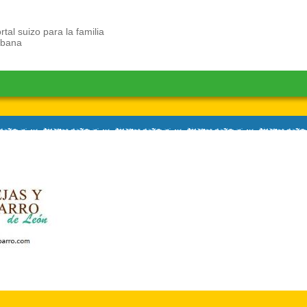
rtal suizo para la familia
ubana