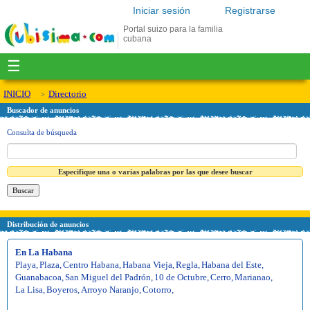
Iniciar sesión
Registrarse
Portal suizo para la familia
cubana
☰
INICIO
Directorio
Buscador de anuncios
Consulta de búsqueda
Especifique una o varias palabras por las que desee buscar
Distribución de anuncios
En La Habana
Playa
,
Plaza
,
Centro Habana
,
Habana Vieja
,
Regla
,
Habana del Este
,
Guanabacoa
,
San Miguel del Padrón
,
10 de Octubre
,
Cerro
,
Marianao
,
La Lisa
,
Boyeros
,
Arroyo Naranjo
,
Cotorro
,