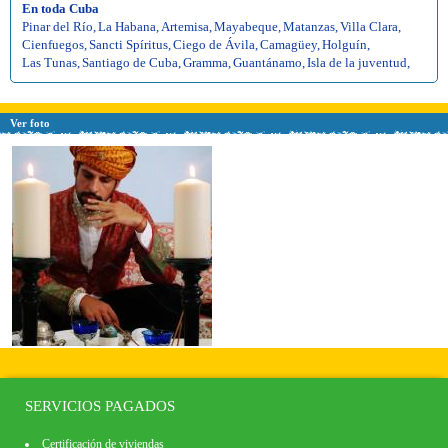
En toda Cuba
Pinar del Río
,
La Habana
,
Artemisa
,
Mayabeque
,
Matanzas
,
Villa Clara
,
Cienfuegos
,
Sancti Spíritus
,
Ciego de Ávila
,
Camagüey
,
Holguín
,
Las Tunas
,
Santiago de Cuba
,
Gramma
,
Guantánamo
,
Isla de la juventud
,
Ver foto
SERVICIOS PAGADOS
Certificación de viviendas