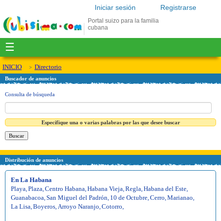
Iniciar sesión
Registrarse
Portal suizo para la familia
cubana
☰
INICIO
Directorio
Buscador de anuncios
Consulta de búsqueda
Especifique una o varias palabras por las que desee buscar
Distribución de anuncios
En La Habana
Playa
,
Plaza
,
Centro Habana
,
Habana Vieja
,
Regla
,
Habana del Este
,
Guanabacoa
,
San Miguel del Padrón
,
10 de Octubre
,
Cerro
,
Marianao
,
La Lisa
,
Boyeros
,
Arroyo Naranjo
,
Cotorro
,