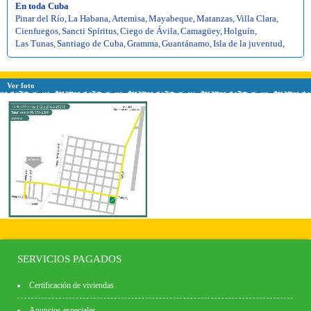
En toda Cuba
Pinar del Río
,
La Habana
,
Artemisa
,
Mayabeque
,
Matanzas
,
Villa Clara
,
Cienfuegos
,
Sancti Spíritus
,
Ciego de Ávila
,
Camagüey
,
Holguín
,
Las Tunas
,
Santiago de Cuba
,
Gramma
,
Guantánamo
,
Isla de la juventud
,
Ver foto
SERVICIOS PAGADOS
Certificación de viviendas
Anuncios especiales