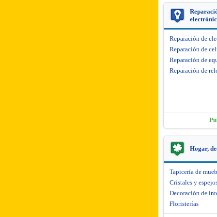
Reparació
electróni
Reparación de el
Reparación de cel
Reparación de equ
Reparación de rel
Pu
Hogar, de
Tapicería de mueb
Cristales y espejo
Decoración de int
Floristerías