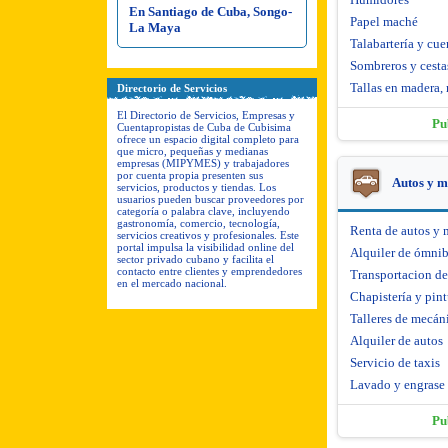
En Santiago de Cuba, Songo-
Papel maché
La Maya
Talabartería y cue
Sombreros y cesta
Tallas en madera, 
Directorio de Servicios
El Directorio de Servicios, Empresas y
Pu
Cuentapropistas de Cuba de Cubisima
ofrece un espacio digital completo para
que micro, pequeñas y medianas
empresas (MIPYMES) y trabajadores
por cuenta propia presenten sus
Autos y m
servicios, productos y tiendas. Los
usuarios pueden buscar proveedores por
categoría o palabra clave, incluyendo
gastronomía, comercio, tecnología,
Renta de autos y 
servicios creativos y profesionales. Este
portal impulsa la visibilidad online del
Alquiler de ómni
sector privado cubano y facilita el
contacto entre clientes y emprendedores
Transportacion d
en el mercado nacional.
Chapistería y pint
Talleres de mecáni
Alquiler de autos
Servicio de taxis
Lavado y engrase
Pu