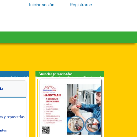
Iniciar sesión
Registrarse
Anuncios patrocinados
ía
as y reposterías
antes