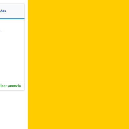
dos
s
licar anuncio