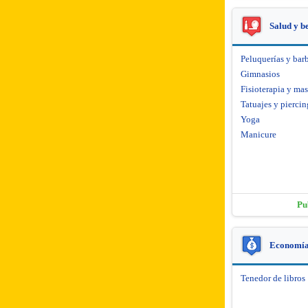
Salud y b
Peluquerías y barb
Gimnasios
Fisioterapia y mas
Tatuajes y piercin
Yoga
Manicure
Pu
Economía 
Tenedor de libros