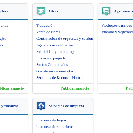
elleza
Otros
Agromerca
erías
Traducción
Productos cárnicos
Venta de libros
Viandas y vegetale
ajes
Contratación de orquestas y conjuntos artísticos
gs
Agencias inmobiliarias
Publicidad y marketing
Envíos de paquetes
Socios Comerciales
Guarderías de mascotas
Servicios de Recursos Humanos
blicar anuncio
Publicar anuncio
Pub
y finanzas
Servicios de limpieza
Limpieza de hogar
Limpieza de superficies