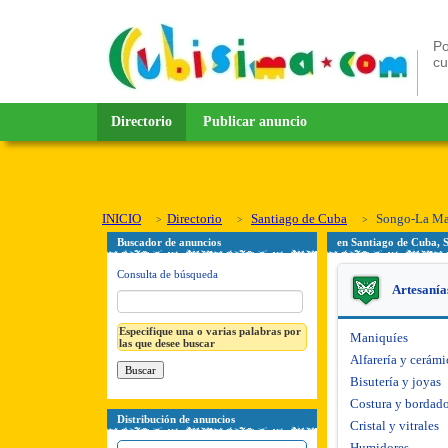
Po
c
Directorio
Publicar anuncio
INICIO
Directorio
Santiago de Cuba
Songo-La M
Buscador de anuncios
en Santiago de Cuba,
Consulta de búsqueda
Artesanía
Especifique una o varias palabras por
Maniquíes
las que desee buscar
Alfarería y cerámi
Bisutería y joyas
Costura y bordad
Distribución de anuncios
Cristal y vitrales
Humidores