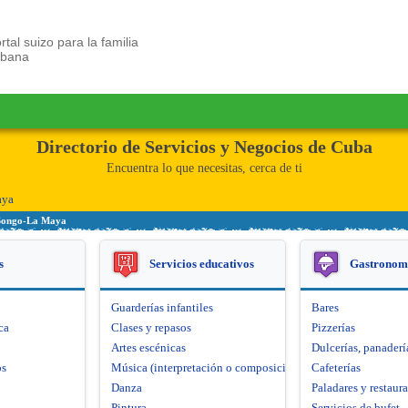
rtal suizo para la familia
ubana
Directorio de Servicios y Negocios de Cuba
Encuentra lo que necesitas, cerca de ti
aya
 Songo-La Maya
s
Servicios educativos
Gastronom
Guarderías infantiles
Bares
ca
Clases y repasos
Pizzerías
Artes escénicas
Dulcerías, panaderí
os
Música (interpretación o composición)
Cafeterías
Danza
Paladares y restaur
Pintura
Servicios de bufet