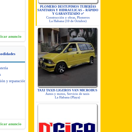
PLOMERO DESTUPIMOS TUBERÍAS
SANITARIA Y HIDRAULICAS – RÁPIDO
Y GARANTIZADO ✅
Construcción y obras, Plomeros
La Habana (10 de Octubre)
licar anuncio
modidades
stería
s
ión y reparación de
TAXI TAXIS LIGEROS VAN MICROBUS
Autos y motos, Servicio de taxis
La Habana (Playa)
licar anuncio