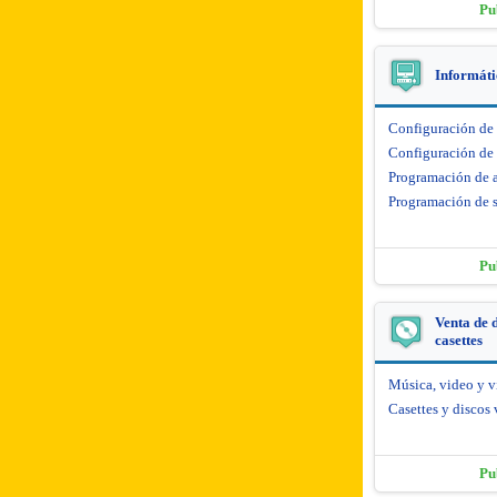
Pu
Informáti
Configuración de
Configuración de 
Programación de 
Programación de s
Pu
Venta de d
casettes
Música, video y 
Casettes y discos 
Pu