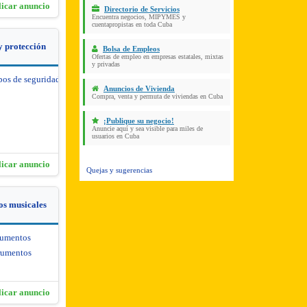
licar anuncio
Directorio de Servicios
Encuentra negocios, MIPYMES y
cuentapropistas en toda Cuba
y protección
Bolsa de Empleos
Ofertas de empleo en empresas estatales, mixtas
y privadas
pos de seguridad y protección
Anuncios de Vivienda
Compra, venta y permuta de viviendas en Cuba
¡Publique su negocio!
Anuncie aquí y sea visible para miles de
usuarios en Cuba
licar anuncio
Quejas y sugerencias
os musicales
rumentos
rumentos
licar anuncio