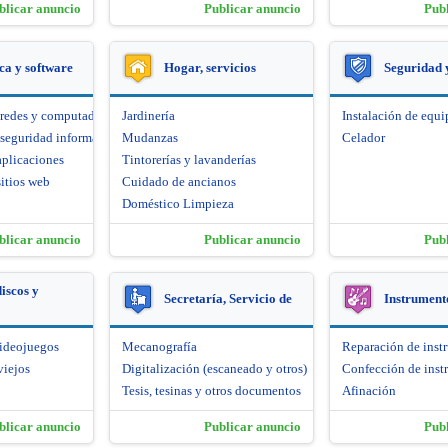
blicar anuncio
Publicar anuncio
Pub
ca y software
Hogar, servicios
Seguridad 
 redes y computadoras
Jardinería
Instalación de equi
seguridad informática
Mudanzas
Celador
aplicaciones
Tintorerías y lavanderías
itios web
Cuidado de ancianos
Doméstico Limpieza
blicar anuncio
Publicar anuncio
Pub
iscos y
Secretaría, Servicio de
Instrument
videojuegos
Mecanografía
Reparación de inst
viejos
Digitalización (escaneado y otros)
Confección de inst
Tesis, tesinas y otros documentos
Afinación
blicar anuncio
Publicar anuncio
Pub