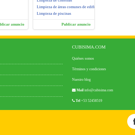
Limpieza de cisternas
Limpieza de áreas comunes de edificios
Limpieza de piscinas
blicar anuncio
Publicar anuncio
CUBISIMA.COM
Quiénes somos
Términos y condiciones
Nuestro blog
Mail
info@cubisima.com
Tel
+53 52458519