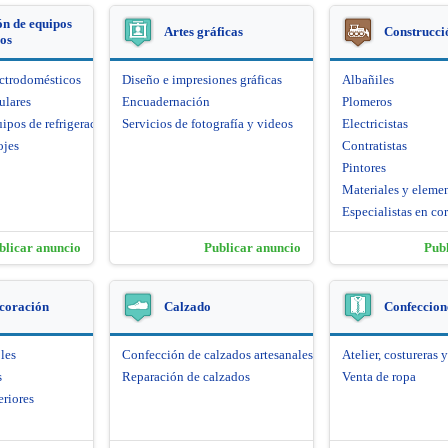
n de equipos
Artes gráficas
Construcci
cos
ectrodomésticos
Diseño e impresiones gráficas
Albañiles
ulares
Encuadernación
Plomeros
ipos de refrigeración
Servicios de fotografía y videos
Electricistas
ojes
Contratistas
Pintores
Materiales y eleme
Especialistas en cor
blicar anuncio
Publicar anuncio
Pub
coración
Calzado
Confeccione
les
Confección de calzados artesanales
Atelier, costureras y
s
Reparación de calzados
Venta de ropa
eriores