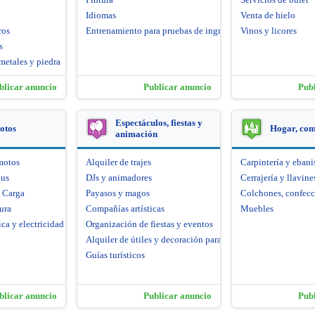
Idiomas
Venta de hielo
ros
Entrenamiento para pruebas de ingreso
Vinos y licores
s
metales y piedra
blicar anuncio
Publicar anuncio
Pub
Espectáculos, fiestas y
otos
Hogar, co
animación
motos
Alquiler de trajes
Carpintería y ebani
bus
DJs y animadores
Cerrajería y llavine
e Carga
Payasos y magos
Colchones, confecc
ura
Compañías artísticas
Muebles
ca y electricidad
Organización de fiestas y eventos
Alquiler de útiles y decoración para fiestas
Guías turísticos
blicar anuncio
Publicar anuncio
Pub