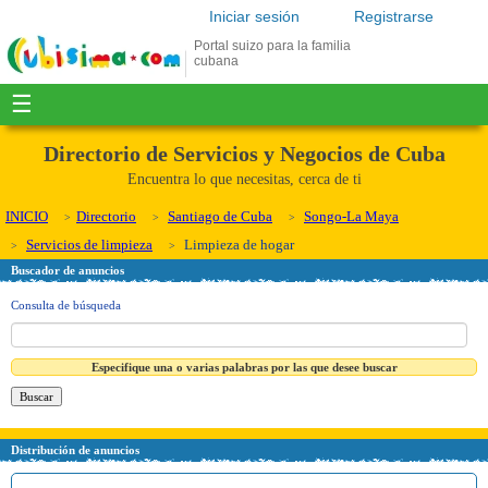
Iniciar sesión
Registrarse
Portal suizo para la familia
cubana
☰
Directorio de Servicios y Negocios de Cuba
Encuentra lo que necesitas, cerca de ti
INICIO
Directorio
Santiago de Cuba
Songo-La Maya
Servicios de limpieza
Limpieza de hogar
Buscador de anuncios
Consulta de búsqueda
Especifique una o varias palabras por las que desee buscar
Distribución de anuncios