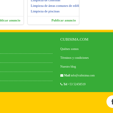
Limpieza de cisternas
Limpieza de áreas comunes de edificios
Limpieza de piscinas
blicar anuncio
Publicar anuncio
CUBISIMA.COM
Quiénes somos
Términos y condiciones
Nuestro blog
Mail
info@cubisima.com
Tel
+53 52458519