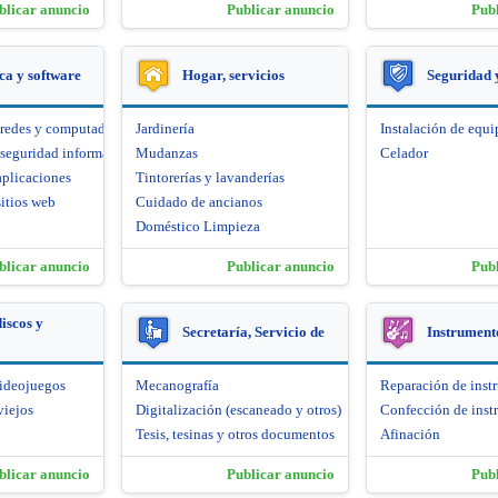
blicar anuncio
Publicar anuncio
Pub
ca y software
Hogar, servicios
Seguridad 
 redes y computadoras
Jardinería
Instalación de equi
seguridad informática
Mudanzas
Celador
aplicaciones
Tintorerías y lavanderías
itios web
Cuidado de ancianos
Doméstico Limpieza
blicar anuncio
Publicar anuncio
Pub
iscos y
Secretaría, Servicio de
Instrument
videojuegos
Mecanografía
Reparación de inst
viejos
Digitalización (escaneado y otros)
Confección de inst
Tesis, tesinas y otros documentos
Afinación
blicar anuncio
Publicar anuncio
Pub