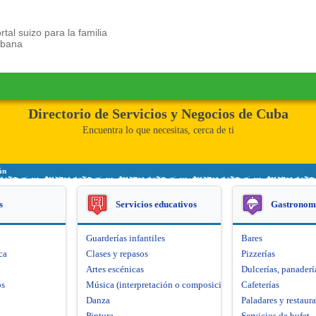
rtal suizo para la familia
ubana
Directorio de Servicios y Negocios de Cuba
Encuentra lo que necesitas, cerca de ti
án
s
Servicios educativos
Gastronom
Guarderías infantiles
Bares
ca
Clases y repasos
Pizzerías
Artes escénicas
Dulcerías, panaderí
os
Música (interpretación o composición)
Cafeterías
Danza
Paladares y restaur
Pintura
Servicios de bufet