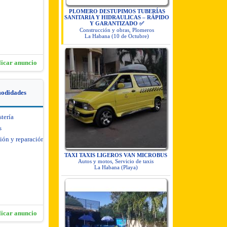
PLOMERO DESTUPIMOS TUBERÍAS
SANITARIA Y HIDRAULICAS – RÁPIDO
Y GARANTIZADO ✅
Construcción y obras, Plomeros
La Habana (10 de Octubre)
licar anuncio
modidades
stería
s
ión y reparación de
TAXI TAXIS LIGEROS VAN MICROBUS
Autos y motos, Servicio de taxis
La Habana (Playa)
licar anuncio