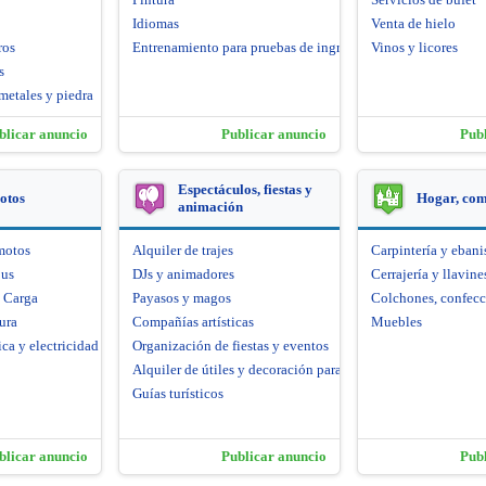
Idiomas
Venta de hielo
ros
Entrenamiento para pruebas de ingreso
Vinos y licores
s
metales y piedra
blicar anuncio
Publicar anuncio
Pub
Espectáculos, fiestas y
otos
Hogar, co
animación
motos
Alquiler de trajes
Carpintería y ebani
bus
DJs y animadores
Cerrajería y llavine
e Carga
Payasos y magos
Colchones, confecc
ura
Compañías artísticas
Muebles
ca y electricidad
Organización de fiestas y eventos
Alquiler de útiles y decoración para fiestas
Guías turísticos
blicar anuncio
Publicar anuncio
Pub