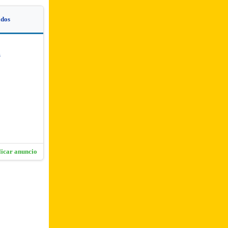
dos
s
licar anuncio