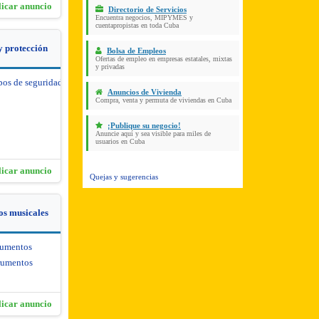
licar anuncio
Directorio de Servicios
Encuentra negocios, MIPYMES y
cuentapropistas en toda Cuba
y protección
Bolsa de Empleos
Ofertas de empleo en empresas estatales, mixtas
y privadas
pos de seguridad y protección
Anuncios de Vivienda
Compra, venta y permuta de viviendas en Cuba
¡Publique su negocio!
Anuncie aquí y sea visible para miles de
usuarios en Cuba
licar anuncio
Quejas y sugerencias
os musicales
rumentos
rumentos
licar anuncio