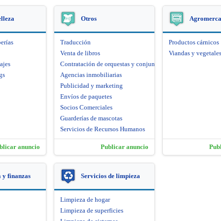
elleza
Otros
Agromerca
erías
Traducción
Productos cárnicos
Venta de libros
Viandas y vegetale
ajes
Contratación de orquestas y conjuntos artísticos
gs
Agencias inmobiliarias
Publicidad y marketing
Envíos de paquetes
Socios Comerciales
Guarderías de mascotas
Servicios de Recursos Humanos
blicar anuncio
Publicar anuncio
Pub
y finanzas
Servicios de limpieza
Limpieza de hogar
Limpieza de superficies