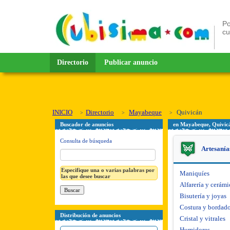
Po
c
Directorio
Publicar anuncio
INICIO
Directorio
Mayabeque
Quivicán
Buscador de anuncios
en Mayabeque, Quivic
Consulta de búsqueda
Artesanía
Especifique una o varias palabras por
Maniquíes
las que desee buscar
Alfarería y cerámi
Bisutería y joyas
Costura y bordad
Distribución de anuncios
Cristal y vitrales
Humidores