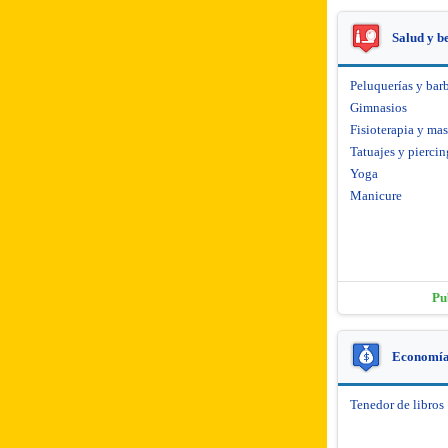
Salud y b
Peluquerías y barb
Gimnasios
Fisioterapia y mas
Tatuajes y piercin
Yoga
Manicure
Pu
Economía 
Tenedor de libros