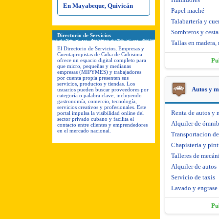
En Mayabeque, Quivicán
Papel maché
Talabartería y cue
Sombreros y cesta
Directorio de Servicios
Tallas en madera, 
El Directorio de Servicios, Empresas y
Cuentapropistas de Cuba de Cubisima
Pu
ofrece un espacio digital completo para
que micro, pequeñas y medianas
empresas (MIPYMES) y trabajadores
por cuenta propia presenten sus
servicios, productos y tiendas. Los
Autos y m
usuarios pueden buscar proveedores por
categoría o palabra clave, incluyendo
gastronomía, comercio, tecnología,
servicios creativos y profesionales. Este
Renta de autos y 
portal impulsa la visibilidad online del
sector privado cubano y facilita el
Alquiler de ómni
contacto entre clientes y emprendedores
en el mercado nacional.
Transportacion d
Chapistería y pint
Talleres de mecáni
Alquiler de autos
Servicio de taxis
Lavado y engrase
Pu