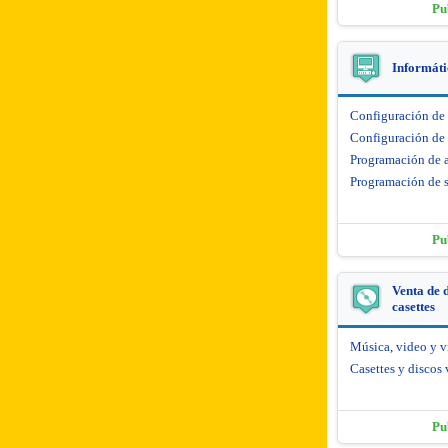
Pu
Informáti
Configuración de
Configuración de 
Programación de 
Programación de s
Pu
Venta de d
casettes
Música, video y 
Casettes y discos 
Pu