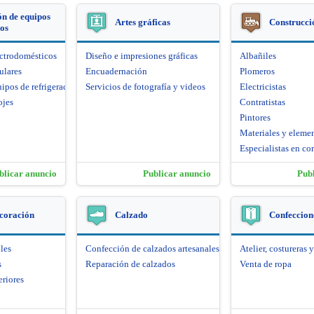
n de equipos
Artes gráficas
Construcci
cos
ectrodomésticos
Diseño e impresiones gráficas
Albañiles
ulares
Encuadernación
Plomeros
ipos de refrigeración
Servicios de fotografía y videos
Electricistas
ojes
Contratistas
Pintores
Materiales y eleme
Especialistas en cor
blicar anuncio
Publicar anuncio
Pub
coración
Calzado
Confeccione
les
Confección de calzados artesanales
Atelier, costureras y
s
Reparación de calzados
Venta de ropa
eriores