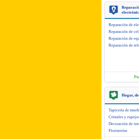
Reparació
electróni
Reparación de el
Reparación de cel
Reparación de equ
Reparación de rel
Pu
Hogar, de
Tapicería de mueb
Cristales y espejo
Decoración de int
Floristerías