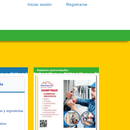
Iniciar sesión
Registrarse
Anuncios patrocinados
ía
as y reposterías
antes