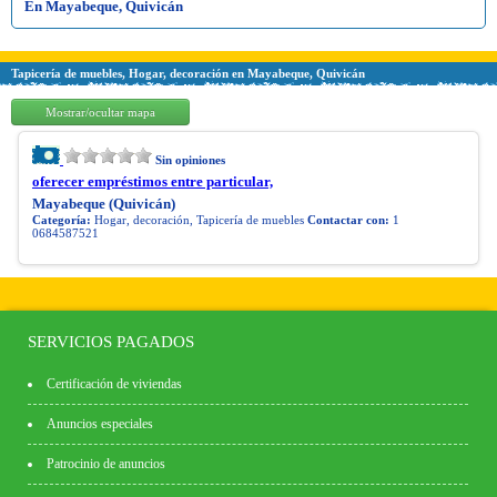
En Mayabeque, Quivicán
Tapicería de muebles, Hogar, decoración en Mayabeque, Quivicán
Mostrar/ocultar mapa
Sin opiniones
oferecer empréstimos entre particular,
Mayabeque (Quivicán)
Categoría:
Hogar, decoración, Tapicería de muebles
Contactar con:
1
0684587521
SERVICIOS PAGADOS
Certificación de viviendas
Anuncios especiales
Patrocinio de anuncios