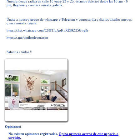
Nuestra tienda radica en calle 10 entre 23 y 25, estamos abiertos desde las 10 am - 6
pm, lléguese y conozca nuestra galería.
Únase a nuestro grupo de whatsapp y Telegram y conozca dia a día los diseños nuevos
q saca nuestra tienda.
https://chat.whatsapp.com/C8HTfuAoKyXDi9Z35Gvgjb
https://t.me/vinilosdecorazon
Saludos a todos !!
Opiniones:
No existen opiniones registradas.
Opina primero acerca de este negocio o
servicio.