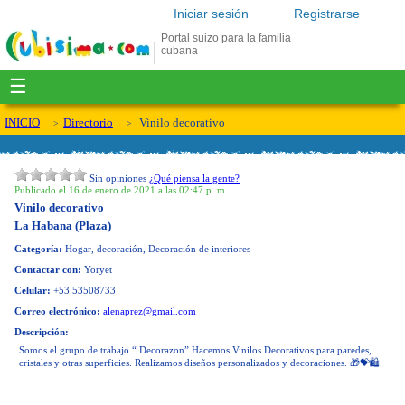
Iniciar sesión
Registrarse
Portal suizo para la familia
cubana
☰
INICIO
Directorio
Vinilo decorativo
Sin opiniones
¿Qué piensa la gente?
Publicado el 16 de enero de 2021 a las 02:47 p. m.
Vinilo decorativo
La Habana (Plaza)
Categoría:
Hogar, decoración, Decoración de interiores
Contactar con:
Yoryet
Celular:
+53 53508733
Correo electrónico:
alenaprez@gmail.com
Descripción:
Somos el grupo de trabajo “ Decorazon” Hacemos Vinilos Decorativos para paredes,
cristales y otras superficies. Realizamos diseños personalizados y decoraciones. 🎁💝🛍.