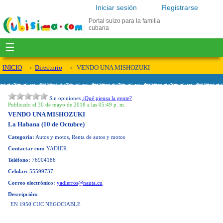
Iniciar sesión
Registrarse
Portal suizo para la familia
cubana
☰
INICIO
Directorio
VENDO UNA MISHOZUKI
Sin opiniones
¿Qué piensa la gente?
Publicado el 30 de mayo de 2018 a las 05:49 p. m.
VENDO UNA MISHOZUKI
La Habana (10 de Octubre)
Categoría:
Autos y motos, Renta de autos y motos
Contactar con:
YADIER
Teléfono:
76904186
Celular:
55599737
Correo electrónico:
yadierros@nauta.cu
Descripción:
EN 1950 CUC NEGOCIABLE