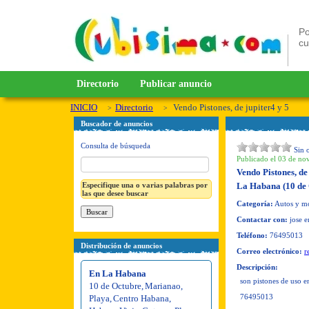
Po
c
Directorio
Publicar anuncio
INICIO
Directorio
Vendo Pistones, de jupiter4 y 5
Buscador de anuncios
Consulta de búsqueda
Sin 
Publicado el 03 de no
Vendo Pistones, de 
Especifique una o varias palabras por
La Habana (10 de 
las que desee buscar
Categoría:
Autos y mot
Contactar con:
jose e
Teléfono:
76495013
Distribución de anuncios
Correo electrónico:
r
Descripción:
En La Habana
son pistones de uso e
10 de Octubre
,
Marianao
,
76495013
Playa
,
Centro Habana
,