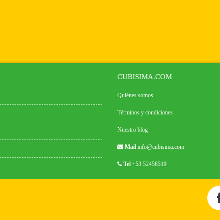
CUBISIMA.COM
Quiénes somos
Términos y condiciones
Nuestro blog
Mail
info@cubisima.com
Tel
+53 52458519