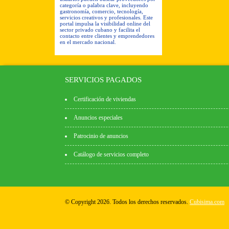
categoría o palabra clave, incluyendo
gastronomía, comercio, tecnología,
servicios creativos y profesionales. Este
portal impulsa la visibilidad online del
sector privado cubano y facilita el
contacto entre clientes y emprendedores
en el mercado nacional.
SERVICIOS PAGADOS
Certificación de viviendas
Anuncios especiales
Patrocinio de anuncios
Catálogo de servicios completo
© Copyright 2026. Todos los derechos reservados.
Cubisima.com