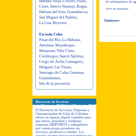
Habana Vieja
,
Cotorro
,
Plaza
,
de enfriamiento de ag
Cerro
,
Arroyo Naranjo
,
Regla
,
vivo en monaco
Habana del Este
,
Guanabacoa
,
San Miguel del Padrón
,
Opiniones:
La Lisa
,
Boyeros
,
En toda Cuba
Pinar del Río
,
La Habana
,
Artemisa
,
Mayabeque
,
Matanzas
,
Villa Clara
,
Cienfuegos
,
Sancti Spíritus
,
Ciego de Ávila
,
Camagüey
,
Holguín
,
Las Tunas
,
Santiago de Cuba
,
Gramma
,
Guantánamo
,
Isla de la juventud
,
Directorio de Servicios
El Directorio de Servicios, Empresas y
Cuentapropistas de Cuba de Cubisima
ofrece un espacio digital completo para
que micro, pequeñas y medianas
empresas (MIPYMES) y trabajadores
por cuenta propia presenten sus
servicios, productos y tiendas. Los
usuarios pueden buscar proveedores por