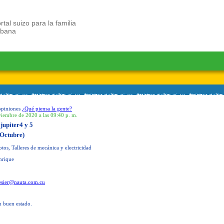
rtal suizo para la familia
ubana
opiniones
¿Qué piensa la gente?
viembre de 2020 a las 09:40 p. m.
jupiter4 y 5
Octubre)
os, Talleres de mecánica y electricidad
nrique
esier@nauta.com.cu
n buen estado.