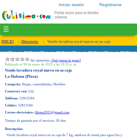
Iniciar sesión
Registrarse
Portal suizo para la familia
cubana
☰
INICIO
Directorio
Vendo lavadora royal nueva en su caja
Sin opiniones
¿Qué piensa la gente?
Publicado el 30 de mayo de 2019 a las 10:35 p. m.
Vendo lavadora royal nueva en su caja
La Habana (Plaza)
Categoría:
Hogar, comodidades, Muebles
Contactar con:
Lily
Teléfono:
52813184
Celular:
52813184
Correo electrónico:
lilirent2015@gmail.com
Tiempo de garantía por el servicio
:
30 dias
Descripción:
Vendo lavadora royal nueva en su caja de 7 kg, tambora de metal para agua fria y