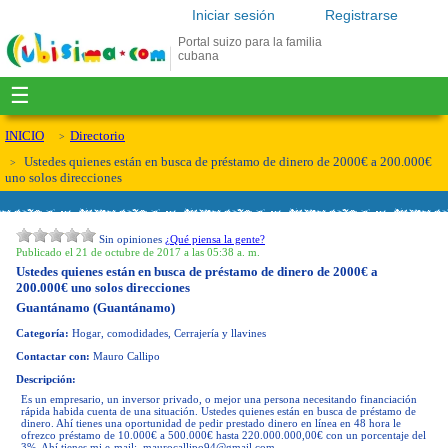
Iniciar sesión
Registrarse
Portal suizo para la familia
cubana
☰
INICIO
Directorio
Ustedes quienes están en busca de préstamo de dinero de 2000€ a 200.000€
uno solos direcciones
Sin opiniones
¿Qué piensa la gente?
Publicado el 21 de octubre de 2017 a las 05:38 a. m.
Ustedes quienes están en busca de préstamo de dinero de 2000€ a
200.000€ uno solos direcciones
Guantánamo (Guantánamo)
Categoría:
Hogar, comodidades, Cerrajería y llavines
Contactar con:
Mauro Callipo
Descripción:
Es un empresario, un inversor privado, o mejor una persona necesitando financiación
rápida habida cuenta de una situación. Ustedes quienes están en busca de préstamo de
dinero. Ahí tienes una oportunidad de pedir prestado dinero en línea en 48 hora le
ofrezco préstamo de 10.000€ a 500.000€ hasta 220.000.000,00€ con un porcentaje del
3%. Ahí tienes mi e-mail:
maurocallipo94@gmail.com