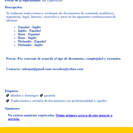
Precio de la especialidad:
Sin Especificar
Descripción:
Se realinzan traducciones y revisiones de documentos de contenido académico,
migratorio, legal, literario, currículos y otros en las siguientes combinaciones de
idiomas:
Español - Inglés
Inglés - Español
Ruso - Español
Ruso - Inglés
Holandés - Español
Holandés - Inglés
Precio:
Por convenio de acuerdo al tipo de documento, complejidad y extensión.
Contacto
:
taloujai@gmail.com
/
terealou@yahoo.com
Etiquetas
sábados y domingos
garantía
Traducciones y revisión de documentos con profesionalidad y rapidez
Opiniones:
No existen opiniones registradas.
Opina primero acerca de este negocio o
servicio.