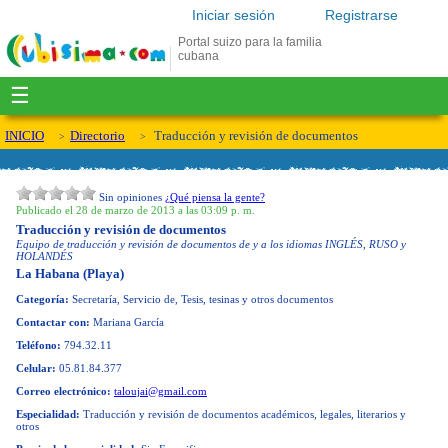
Iniciar sesión
Registrarse
Portal suizo para la familia
cubana
☰
INICIO
Directorio
Traducción y revisión de documentos
Sin opiniones
¿Qué piensa la gente?
Publicado el 28 de marzo de 2013 a las 03:09 p. m.
Traducción y revisión de documentos
Equipo de traducción y revisión de documentos de y a los idiomas INGLÉS, RUSO y
HOLANDÉS
La Habana (Playa)
Categoría:
Secretaría, Servicio de, Tesis, tesinas y otros documentos
Contactar con:
Mariana García
Teléfono:
794.32.11
Celular:
05.81.84.377
Correo electrónico:
taloujai@gmail.com
Especialidad:
Traducción y revisión de documentos académicos, legales, literarios y
otros