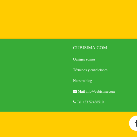
CUBISIMA.COM
Quiénes somos
Términos y condiciones
Nuestro blog
Mail
info@cubisima.com
Tel
+53 52458519