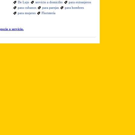
De Lujo
servicio a domicilio
para extranjeros
para cubanos
para parejas
para hombres
para mujeres
Floristería
gocio o servicio.