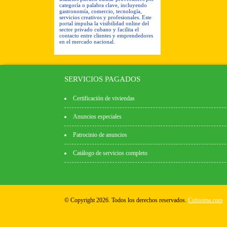
categoría o palabra clave, incluyendo
gastronomía, comercio, tecnología,
servicios creativos y profesionales. Este
portal impulsa la visibilidad online del
sector privado cubano y facilita el
contacto entre clientes y emprendedores
en el mercado nacional.
SERVICIOS PAGADOS
Certificación de viviendas
Anuncios especiales
Patrocinio de anuncios
Catálogo de servicios completo
© Copyright 2026. Todos los derechos reservados.
Cubisima.com