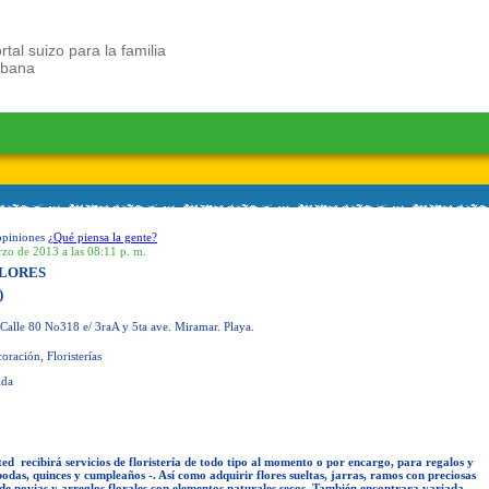
rtal suizo para la familia
ubana
opiniones
¿Qué piensa la gente?
rzo de 2013 a las 08:11 p. m.
FLORES
)
Calle 80 No318 e/ 3raA y 5ta ave. Miramar. Playa.
ración, Floristerías
ida
ted recibirá servicios de floristería de todo tipo al momento o por encargo, para regalos y
das, quinces y cumpleaños -. Así como adquirir flores sueltas, jarras, ramos con preciosas
de novias y arreglos florales con elementos naturales secos. También encontrara variada