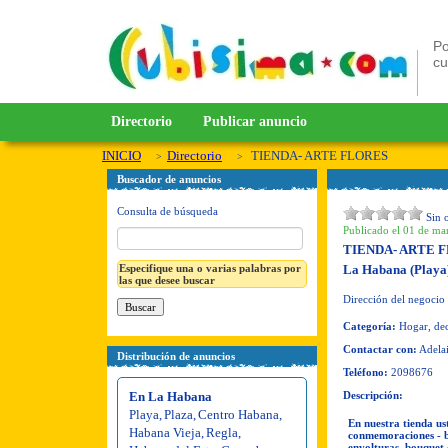
Po
c
Directorio
Publicar anuncio
INICIO
Directorio
TIENDA- ARTE FLORES
Buscador de anuncios
Consulta de búsqueda
Sin 
Publicado el 01 de ma
TIENDA- ARTE 
Especifique una o varias palabras por
La Habana (Playa
las que desee buscar
Dirección del negocio
Categoría:
Hogar, deco
Contactar con:
Adela
Distribución de anuncios
Teléfono:
2098676
En La Habana
Descripción:
Playa
,
Plaza
,
Centro Habana
,
En nuestra tienda us
Habana Vieja
,
Regla
,
conmemoraciones - bo
envolturas, bouquet 