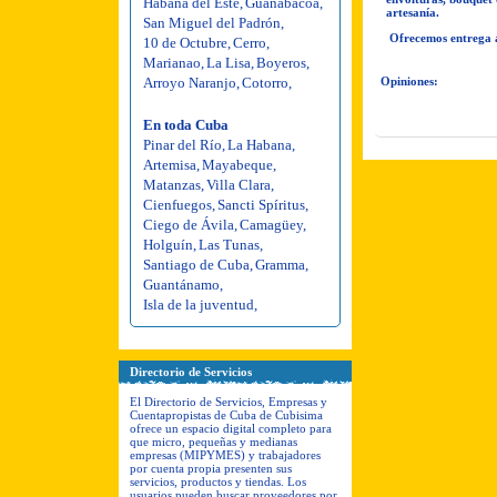
Habana del Este
,
Guanabacoa
,
artesanía.
San Miguel del Padrón
,
Ofrecemos entrega a
10 de Octubre
,
Cerro
,
Marianao
,
La Lisa
,
Boyeros
,
Arroyo Naranjo
,
Cotorro
,
Opiniones:
En toda Cuba
Pinar del Río
,
La Habana
,
Artemisa
,
Mayabeque
,
Matanzas
,
Villa Clara
,
Cienfuegos
,
Sancti Spíritus
,
Ciego de Ávila
,
Camagüey
,
Holguín
,
Las Tunas
,
Santiago de Cuba
,
Gramma
,
Guantánamo
,
Isla de la juventud
,
Directorio de Servicios
El Directorio de Servicios, Empresas y
Cuentapropistas de Cuba de Cubisima
ofrece un espacio digital completo para
que micro, pequeñas y medianas
empresas (MIPYMES) y trabajadores
por cuenta propia presenten sus
servicios, productos y tiendas. Los
usuarios pueden buscar proveedores por