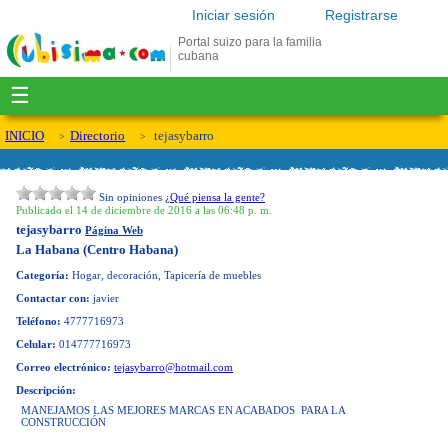
Iniciar sesión
Registrarse
Portal suizo para la familia
cubana
☰
INICIO
Directorio
tejasybarro
Sin opiniones
¿Qué piensa la gente?
Publicado el 14 de diciembre de 2016 a las 06:48 p. m.
tejasybarro
Página Web
La Habana (Centro Habana)
Categoría:
Hogar, decoración, Tapicería de muebles
Contactar con:
javier
Teléfono:
4777716973
Celular:
014777716973
Correo electrónico:
tejasybarro@hotmail.com
Descripción:
MANEJAMOS LAS MEJORES MARCAS EN ACABADOS PARA LA
CONSTRUCCIÓN