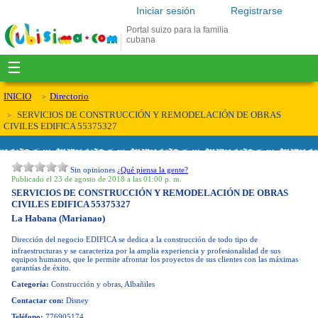
Iniciar sesión
Registrarse
Portal suizo para la familia
cubana
☰
INICIO
Directorio
SERVICIOS DE CONSTRUCCIÓN Y REMODELACIÓN DE OBRAS
CIVILES EDIFICA 55375327
Sin opiniones
¿Qué piensa la gente?
Publicado el 23 de agosto de 2018 a las 01:00 p. m.
SERVICIOS DE CONSTRUCCIÓN Y REMODELACIÓN DE OBRAS
CIVILES EDIFICA 55375327
La Habana (Marianao)
Dirección del negocio
EDIFICA se dedica a la construcción de todo tipo de
infraestructuras y se caracteriza por la amplia experiencia y profesionalidad de sus
equipos humanos, que le permite afrontar los proyectos de sus clientes con las máximas
garantías de éxito.
Categoría:
Construcción y obras, Albañiles
Contactar con:
Disney
Teléfono:
776905174