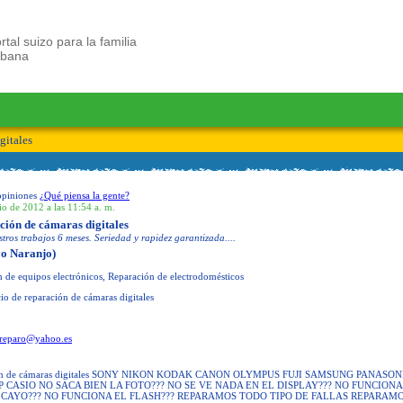
rtal suizo para la familia
ubana
gitales
opiniones
¿Qué piensa la gente?
io de 2012 a las 11:54 a. m.
ción de cámaras digitales
tros trabajos 6 meses. Seriedad y rapidez garantizada....
o Naranjo)
 de equipos electrónicos, Reparación de electrodomésticos
io de reparación de cámaras digitales
.reparo@yahoo.es
ación de cámaras digitales SONY NIKON KODAK CANON OLYMPUS FUJI SAMSUNG PANASON
 CASIO NO SACA BIEN LA FOTO??? NO SE VE NADA EN EL DISPLAY??? NO FUNCIONA
E CAYO??? NO FUNCIONA EL FLASH??? REPARAMOS TODO TIPO DE FALLAS REPARAM