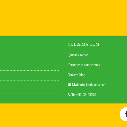
CUBISIMA.COM
Quiénes somos
Términos y condiciones
Nuestro blog
Mail
info@cubisima.com
Tel
+53 52458519