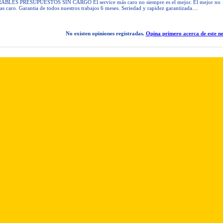
ES PRESUPUESTOS SIN CARGO El service más caro no siempre es el mejor. El mejor no
as caro. Garantia de todos nuestros trabajos 6 meses. Seriedad y rapidez garantizada....
No existen opiniones registradas.
Opina primero acerca de este ne