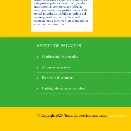
categoría o palabra clave, incluyendo
gastronomía, comercio, tecnología,
servicios creativos y profesionales. Este
portal impulsa la visibilidad online del
sector privado cubano y facilita el
contacto entre clientes y emprendedores
en el mercado nacional.
SERVICIOS PAGADOS
Certificación de viviendas
Anuncios especiales
Patrocinio de anuncios
Catálogo de servicios completo
© Copyright 2026. Todos los derechos reservados.
Cubisima.com