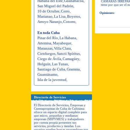
Habana del Este
,
Guanabacoa
,
CAMARAS IRREPARABL
tiene por que ser el m
San Miguel del Padrón
,
10 de Octubre
,
Cerro
,
Opiniones:
Marianao
,
La Lisa
,
Boyeros
,
Arroyo Naranjo
,
Cotorro
,
En toda Cuba
Pinar del Río
,
La Habana
,
Artemisa
,
Mayabeque
,
Matanzas
,
Villa Clara
,
Cienfuegos
,
Sancti Spíritus
,
Ciego de Ávila
,
Camagüey
,
Holguín
,
Las Tunas
,
Santiago de Cuba
,
Gramma
,
Guantánamo
,
Isla de la juventud
,
Directorio de Servicios
El Directorio de Servicios, Empresas y
Cuentapropistas de Cuba de Cubisima
ofrece un espacio digital completo para
que micro, pequeñas y medianas
empresas (MIPYMES) y trabajadores
por cuenta propia presenten sus
servicios, productos y tiendas. Los
usuarios pueden buscar proveedores por