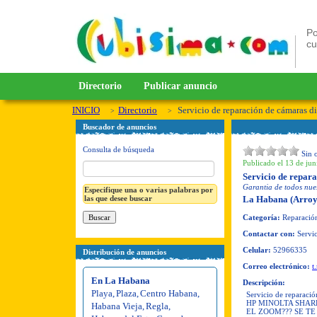
Po
c
Directorio
Publicar anuncio
INICIO
Directorio
Servicio de reparación de cámaras di
Buscador de anuncios
Consulta de búsqueda
Sin 
Publicado el 13 de jun
Servicio de repara
Garantia de todos nues
Especifique una o varias palabras por
las que desee buscar
La Habana (Arroy
Categoría:
Reparación
Contactar con:
Servic
Celular:
52966335
Distribución de anuncios
Correo electrónico:
t
En La Habana
Descripción:
Playa
,
Plaza
,
Centro Habana
,
Servicio de repar
HP MINOLTA SHARP
Habana Vieja
,
Regla
,
EL ZOOM??? SE T