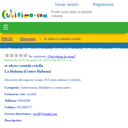
Iniciar sesión
Registrarse
Portal suizo para la familia
cubana
☰
INICIO
Directorio
se ofrece comida criolla
Sin opiniones
¿Qué piensa la gente?
Publicado el 02 de marzo de 2015 a las 09:22 a. m.
se ofrece comida criolla
La Habana (Centro Habana)
Dirección del negocio
crespo 253 entre animas y virtudes
Categoría:
Gastronomía, Paladares y restaurantes
Contactar con:
caridad
Teléfono:
8644298
Celular:
052368137
Correo electrónico:
yayilf@gmail.com
Descripción: