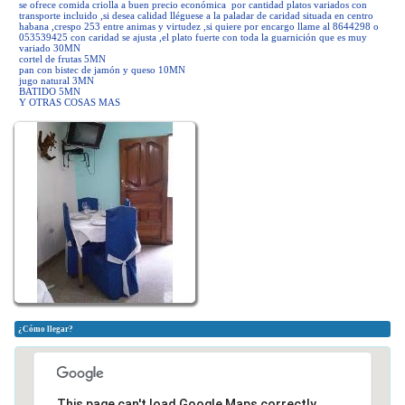
se ofrece comida criolla a buen precio económica por cantidad platos variados con
transporte incluido ,si desea calidad lléguese a la paladar de caridad situada en centro
habana ,crespo 253 entre animas y virtudez ,si quiere por encargo llame al 8644298 o
053539425 con caridad se ajusta ,el plato fuerte con toda la guarnición que es muy
variado 30MN
cortel de frutas 5MN
pan con bistec de jamón y queso 10MN
jugo natural 3MN
BATIDO 5MN
Y OTRAS COSAS MAS
¿Cómo llegar?
This page can't load Google Maps correctly.