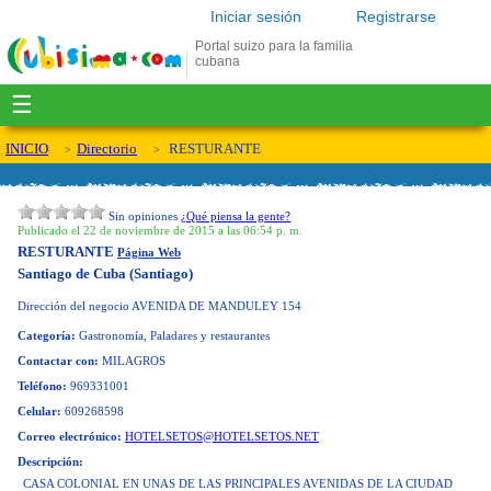
Iniciar sesión
Registrarse
Portal suizo para la familia
cubana
☰
INICIO
Directorio
RESTURANTE
Sin opiniones
¿Qué piensa la gente?
Publicado el 22 de noviembre de 2015 a las 06:54 p. m.
RESTURANTE
Página Web
Santiago de Cuba (Santiago)
Dirección del negocio
AVENIDA DE MANDULEY 154
Categoría:
Gastronomía, Paladares y restaurantes
Contactar con:
MILAGROS
Teléfono:
969331001
Celular:
609268598
Correo electrónico:
HOTELSETOS@HOTELSETOS.NET
Descripción:
CASA COLONIAL EN UNAS DE LAS PRINCIPALES AVENIDAS DE LA CIUDAD