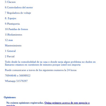
5 Clacson
6.Controladora del motor
7 Reguladora de voltaje
8. Espejos
9.Plastiqueria.
10.Pastiilas de frenos
11Rodamientos
12.mas
Mantenimiento
1 General
2 Parcial
Todo desde la comododidad de su casa o donde surja algun problema no duden en
llamarno estamos en cuestiones de minutos porque usted nos importa
Puede comunicarse a traves de los siguientes numeros la 24 horas
76944646 o 56698922
Whatsapp 51579297
Opiniones:
No existen opiniones registradas.
Opina primero acerca de este negocio o
servicio.