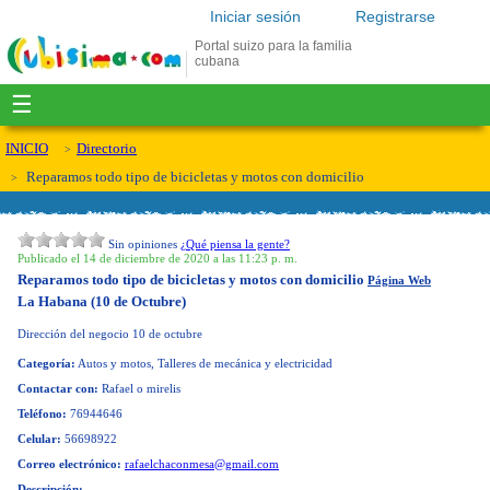
Iniciar sesión
Registrarse
Portal suizo para la familia
cubana
☰
INICIO
Directorio
Reparamos todo tipo de bicicletas y motos con domicilio
Sin opiniones
¿Qué piensa la gente?
Publicado el 14 de diciembre de 2020 a las 11:23 p. m.
Reparamos todo tipo de bicicletas y motos con domicilio
Página Web
La Habana (10 de Octubre)
Dirección del negocio
10 de octubre
Categoría:
Autos y motos, Talleres de mecánica y electricidad
Contactar con:
Rafael o mirelis
Teléfono:
76944646
Celular:
56698922
Correo electrónico:
rafaelchaconmesa@gmail.com
Descripción: