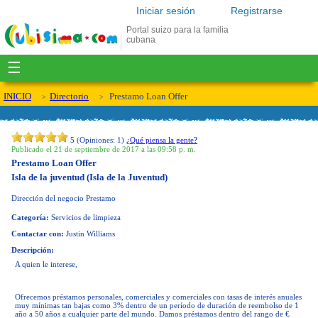
Iniciar sesión
Registrarse
Portal suizo para la familia
cubana
☰
INICIO
Directorio
Prestamo Loan Offer
5
(Opiniones:
1
)
¿Qué piensa la gente?
Publicado el 21 de septiembre de 2017 a las 09:58 p. m.
Prestamo Loan Offer
Isla de la juventud (Isla de la Juventud)
Dirección del negocio
Prestamo
Categoría:
Servicios de limpieza
Contactar con:
Justin Williams
Descripción:
A quien le interese,
Ofrecemos préstamos personales, comerciales y comerciales con tasas de interés anuales
muy mínimas tan bajas como 3% dentro de un período de duración de reembolso de 1
año a 50 años a cualquier parte del mundo. Damos préstamos dentro del rango de €