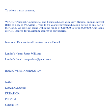
To whom it may concern,
We Offer Personal, Commercial and business Loans with very Minimal annual Interest
Rates as Low as 3% within 1 year to 50 years repayment duration period to any part of
the world. We give out loans within the range of €10,000 to €100,000,000. Our loans
are well insured for maximum security is our priority.
Interested Persons should contact me via E-mail
Lender's Name: Justin Williams
Lender's Email:
unique2aal@gmail.com
BORROWERS INFORMATION
NAME:
LOAN AMOUNT:
DURATION:
PHONE#:
COUNTRY: