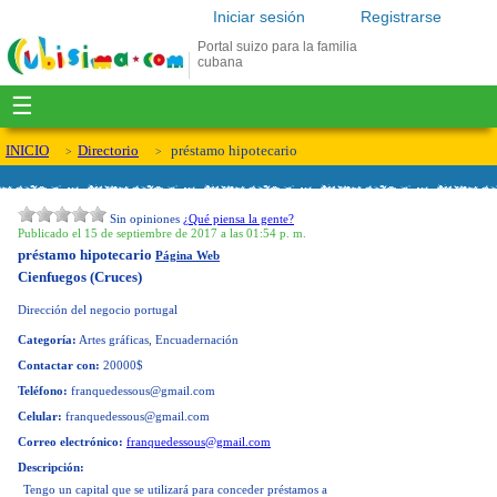
Iniciar sesión
Registrarse
Portal suizo para la familia
cubana
☰
INICIO
Directorio
préstamo hipotecario
Sin opiniones
¿Qué piensa la gente?
Publicado el 15 de septiembre de 2017 a las 01:54 p. m.
préstamo hipotecario
Página Web
Cienfuegos (Cruces)
Dirección del negocio
portugal
Categoría:
Artes gráficas, Encuadernación
Contactar con:
20000$
Teléfono:
franquedessous@gmail.com
Celular:
franquedessous@gmail.com
Correo electrónico:
franquedessous@gmail.com
Descripción:
Tengo un capital que se utilizará para conceder préstamos a