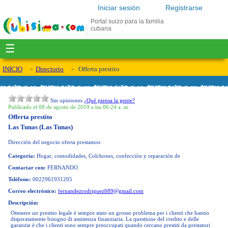
Iniciar sesión
Registrarse
Portal suizo para la familia
cubana
☰
INICIO
Directorio
Offerta prestito
Sin opiniones
¿Qué piensa la gente?
Publicado el 08 de agosto de 2019 a las 06:24 a. m.
Offerta prestito
Las Tunas (Las Tunas)
Dirección del negocio
oferta prestamos
Categoría:
Hogar, comodidades, Colchones, confección y reparación de
Contactar con:
FERNANDO
Teléfono:
0022961931205
Correo electrónico:
fernandezrodriguez689@gmail.com
Descripción:
Ottenere un prestito legale è sempre stato un grosso problema per i clienti che hanno
disperatamente bisogno di assistenza finanziaria. La questione del credito e delle
garanzie è che i clienti sono sempre preoccupati quando cercano prestiti da prestatori