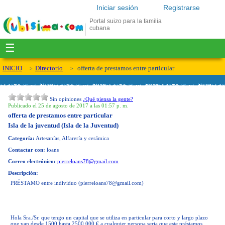
Iniciar sesión
Registrarse
Portal suizo para la familia
cubana
☰
INICIO
Directorio
offerta de prestamos entre particular
Sin opiniones
¿Qué piensa la gente?
Publicado el 25 de agosto de 2017 a las 01:57 p. m.
offerta de prestamos entre particular
Isla de la juventud (Isla de la Juventud)
Categoría:
Artesanías, Alfarería y cerámica
Contactar con:
loans
Correo electrónico:
pierreloans78@gmail.com
Descripción:
PRÉSTAMO entre individuo (
pierreloans78@gmail.com
)
Hola Sra./Sr. que tengo un capital que se utiliza en particular para corto y largo plazo
que van desde 1500 hasta 2500,000 € a cualquier persona seria que este préstamos