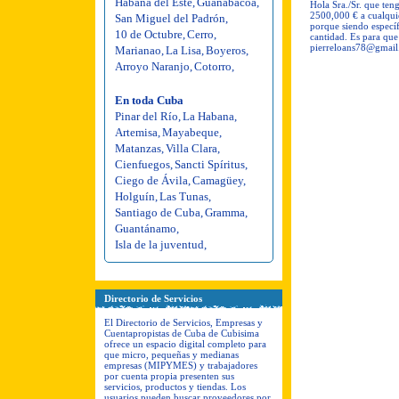
Habana del Este
,
Guanabacoa
,
Hola Sra./Sr. que ten
2500,000 € a cualquie
San Miguel del Padrón
,
porque siendo especí
10 de Octubre
,
Cerro
,
cantidad. Es para que
pierreloans78@gmai
Marianao
,
La Lisa
,
Boyeros
,
Arroyo Naranjo
,
Cotorro
,
En toda Cuba
Pinar del Río
,
La Habana
,
Artemisa
,
Mayabeque
,
Matanzas
,
Villa Clara
,
Cienfuegos
,
Sancti Spíritus
,
Ciego de Ávila
,
Camagüey
,
Holguín
,
Las Tunas
,
Santiago de Cuba
,
Gramma
,
Guantánamo
,
Isla de la juventud
,
Directorio de Servicios
El Directorio de Servicios, Empresas y
Cuentapropistas de Cuba de Cubisima
ofrece un espacio digital completo para
que micro, pequeñas y medianas
empresas (MIPYMES) y trabajadores
por cuenta propia presenten sus
servicios, productos y tiendas. Los
usuarios pueden buscar proveedores por