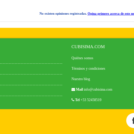
No existen opiniones registradas.
Opina primero acerca de este ne
CUBISIMA.COM
Quiénes somos
Términos y condiciones
Nuestro blog
Mail
info@cubisima.com
Tel
+53 52458519