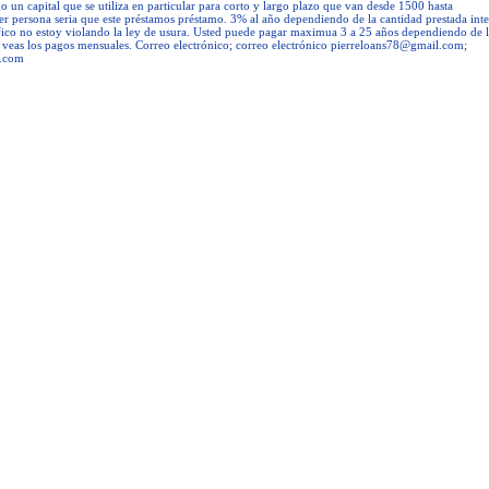
go un capital que se utiliza en particular para corto y largo plazo que van desde 1500 hasta
r persona seria que este préstamos préstamo. 3% al año dependiendo de la cantidad prestada inte
fico no estoy violando la ley de usura. Usted puede pagar maximua 3 a 25 años dependiendo de 
 veas los pagos mensuales. Correo electrónico; correo electrónico
pierreloans78@gmail.com
;
l.com