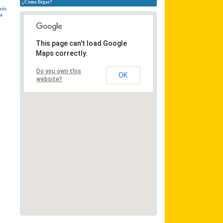
¿Cómo llegar?
rés
la
This page can't load Google
Maps correctly.
Do you own this
OK
website?