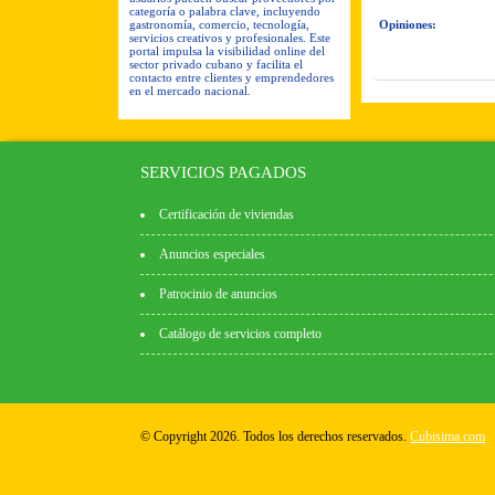
categoría o palabra clave, incluyendo
gastronomía, comercio, tecnología,
Opiniones:
servicios creativos y profesionales. Este
portal impulsa la visibilidad online del
sector privado cubano y facilita el
contacto entre clientes y emprendedores
en el mercado nacional.
SERVICIOS PAGADOS
Certificación de viviendas
Anuncios especiales
Patrocinio de anuncios
Catálogo de servicios completo
© Copyright 2026. Todos los derechos reservados.
Cubisima.com