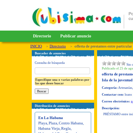
Po
c
Directorio
Publicar anuncio
INICIO
Directorio
offerta de prestamos entre particular
Buscador de anuncios
Consulta de búsqueda
Sin 
Publicado el 25 de ago
offerta de prestam
Especifique una o varias palabras por
Isla de la juventud
las que desee buscar
Categoría:
Artesanías,
Contactar con:
loans
Correo electrónico:
p
Distribución de anuncios
Descripción:
PRÉSTAMO entre ind
En La Habana
Playa
,
Plaza
,
Centro Habana
,
Habana Vieja
,
Regla
,