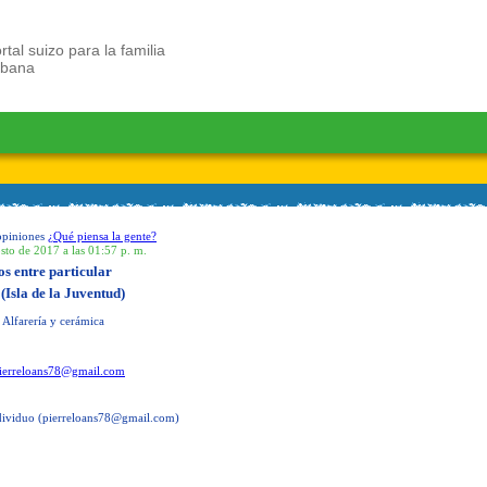
rtal suizo para la familia
ubana
opiniones
¿Qué piensa la gente?
sto de 2017 a las 01:57 p. m.
os entre particular
 (Isla de la Juventud)
 Alfarería y cerámica
ierreloans78@gmail.com
ividuo (
pierreloans78@gmail.com
)