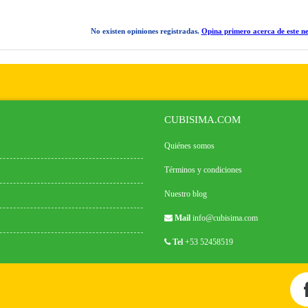
No existen opiniones registradas.
Opina primero acerca de este ne
CUBISIMA.COM
Quiénes somos
Términos y condiciones
Nuestro blog
Mail
info@cubisima.com
Tel
+53 52458519