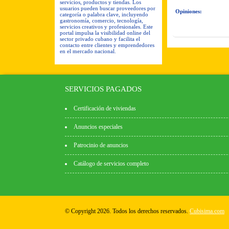
servicios, productos y tiendas. Los
usuarios pueden buscar proveedores por
Opiniones:
categoría o palabra clave, incluyendo
gastronomía, comercio, tecnología,
servicios creativos y profesionales. Este
portal impulsa la visibilidad online del
sector privado cubano y facilita el
contacto entre clientes y emprendedores
en el mercado nacional.
SERVICIOS PAGADOS
Certificación de viviendas
Anuncios especiales
Patrocinio de anuncios
Catálogo de servicios completo
© Copyright 2026. Todos los derechos reservados.
Cubisima.com