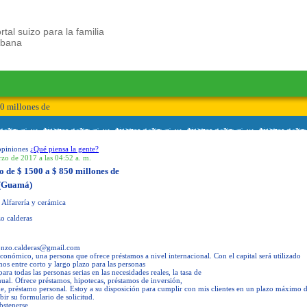
rtal suizo para la familia
ubana
50 millones de
opiniones
¿Qué piensa la gente?
zo de 2017 a las 04:52 a. m.
o de $ 1500 a $ 850 millones de
 (Guamá)
 Alfarería y cerámica
o calderas
onzo.calderas@gmail.com
conómico, una persona que ofrece préstamos a nivel internacional. Con el capital será utilizado
os entre corto y largo plazo para las personas
ra todas las personas serias en las necesidades reales, la tasa de
anual. Ofrece préstamos, hipotecas, préstamos de inversión,
e, préstamo personal. Estoy a su disposición para cumplir con mis clientes en un plazo máximo 
bir su formulario de solicitud.
bstenerse