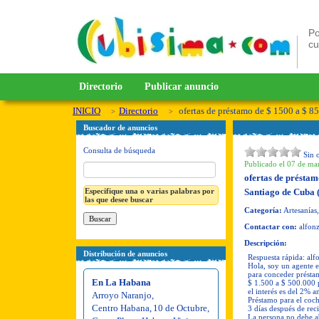
Po
c
Directorio
Publicar anuncio
INICIO
Directorio
ofertas de préstamo de $ 1500 a $ 8
Buscador de anuncios
Consulta de búsqueda
Sin 
Publicado el 07 de mar
ofertas de préstam
Especifique una o varias palabras por
Santiago de Cuba
las que desee buscar
Categoría:
Artesanías,
Contactar con:
alfonz
Descripción:
Distribución de anuncios
Respuesta rápida:
alf
Hola, soy un agente e
para conceder préstam
En La Habana
$ 1.500 a $ 500.000 pa
el interés es del 2% 
Arroyo Naranjo
,
Préstamo para el coch
Centro Habana
,
10 de Octubre
,
3 días después de reci
La persona no debe a