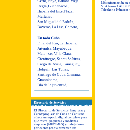
Cerro
,
Playa
,
Habana Vieja
,
Más información en e
Regla
,
Guanabacoa
,
Sr. Alfonzo CALDE
Telephono Número: 
Habana del Este
,
Plaza
,
Marianao
,
San Miguel del Padrón
,
Boyeros
,
La Lisa
,
Cotorro
,
En toda Cuba
Pinar del Río
,
La Habana
,
Artemisa
,
Mayabeque
,
Matanzas
,
Villa Clara
,
Cienfuegos
,
Sancti Spíritus
,
Ciego de Ávila
,
Camagüey
,
Holguín
,
Las Tunas
,
Santiago de Cuba
,
Gramma
,
Guantánamo
,
Isla de la juventud
,
Directorio de Servicios
El Directorio de Servicios, Empresas y
Cuentapropistas de Cuba de Cubisima
ofrece un espacio digital completo para
que micro, pequeñas y medianas
empresas (MIPYMES) y trabajadores
por cuenta propia presenten sus