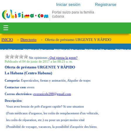
Iniciar sesión
Registrarse
Portal suizo para la familia
cubana
☰
INICIO
Directorio
Oferta de préstamo URGENTE Y RÁPIDO
Sin opiniones
¿Qué piensa la gente?
Publicado el 04 de junio de 2017 a las 08:25 a. m.
Oferta de préstamo URGENTE Y RÁPIDO
La Habana (Centro Habana)
Categoría:
Espectáculos, fiestas y animación, Alquiler de trajes
Contactar con:
evers
Correo electrónico:
eversnicole288@gmail.com
Descripción:
Vous avez besoin de prêt d'argent rapide?
Si une situation
(Frais médicaux d'urgence, les coûts de remplacement d'un véhicule,
les coûts de réparation, etc.) ou pour un projet moins vital
(Possibilité de voyager, vacances, la possibilité d'acquérir des biens