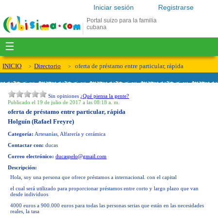
Iniciar sesión
Registrarse
Portal suizo para la familia
cubana
☰
INICIO
Directorio
oferta de préstamo entre particular, rápida
Sin opiniones
¿Qué piensa la gente?
Publicado el 19 de julio de 2017 a las 08:18 a. m.
oferta de préstamo entre particular, rápida
Holguín (Rafael Freyre)
Categoría:
Artesanías, Alfarería y cerámica
Contactar con:
ducas
Correo electrónico:
ducaspelo@gmail.com
Descripción:
Hola, soy una persona que ofrece préstamos a internacional. con el capital
el cual será utilizado para proporcionar préstamos entre corto y largo plazo que van
desde individuos
4000 euros a 900.000 euros para todas las personas serias que están en las necesidades
reales, la tasa