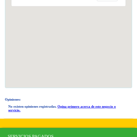
Opiniones:
No existen opiniones registradas.
Opina primero acerca de este negocio o
servicio.
SERVICIOS PAGADOS