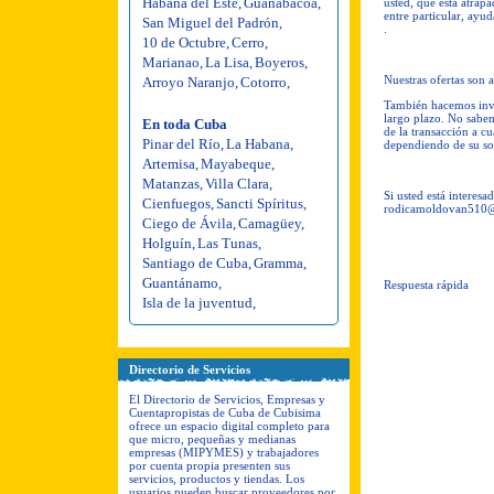
Habana del Este
,
Guanabacoa
,
usted, que está atrap
entre particular, ayu
San Miguel del Padrón
,
.
10 de Octubre
,
Cerro
,
Marianao
,
La Lisa
,
Boyeros
,
Nuestras ofertas son 
Arroyo Naranjo
,
Cotorro
,
También hacemos inver
largo plazo. No sabem
En toda Cuba
de la transacción a c
Pinar del Río
,
La Habana
,
dependiendo de su so
Artemisa
,
Mayabeque
,
Matanzas
,
Villa Clara
,
Si usted está interesa
Cienfuegos
,
Sancti Spíritus
,
rodicamoldovan510
Ciego de Ávila
,
Camagüey
,
Holguín
,
Las Tunas
,
Santiago de Cuba
,
Gramma
,
Guantánamo
,
Respuesta rápida
Isla de la juventud
,
Directorio de Servicios
El Directorio de Servicios, Empresas y
Cuentapropistas de Cuba de Cubisima
ofrece un espacio digital completo para
que micro, pequeñas y medianas
empresas (MIPYMES) y trabajadores
por cuenta propia presenten sus
servicios, productos y tiendas. Los
usuarios pueden buscar proveedores por