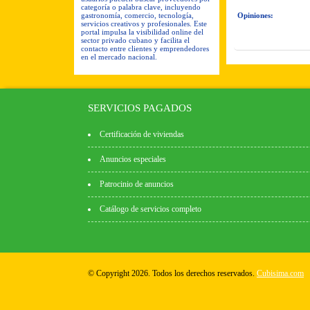
categoría o palabra clave, incluyendo
gastronomía, comercio, tecnología,
Opiniones:
servicios creativos y profesionales. Este
portal impulsa la visibilidad online del
sector privado cubano y facilita el
contacto entre clientes y emprendedores
en el mercado nacional.
SERVICIOS PAGADOS
Certificación de viviendas
Anuncios especiales
Patrocinio de anuncios
Catálogo de servicios completo
© Copyright 2026. Todos los derechos reservados.
Cubisima.com