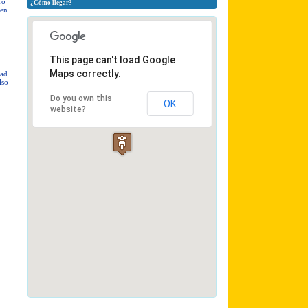
ro
¿Cómo llegar?
ren
This page can't load Google
Maps correctly.
dad
lso
Do you own this
OK
website?