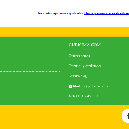
No existen opiniones registradas.
Opina primero acerca de este ne
CUBISIMA.COM
Quiénes somos
Términos y condiciones
Nuestro blog
Mail
info@cubisima.com
Tel
+53 52458519