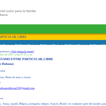
rtal suizo para la familia
ubana
ARTICULAR, LIBRE
opiniones
¿Qué piensa la gente?
rero de 2017 a las 07:33 a. m.
STAMO ENTRE PARTICULAR, LIBRE
o Habana)
cuba
tos, Renta de autos y motos
0
odicamoldovan510@gmail.com
ora
 , Suiza, canadá, Bélgica, portugués, italiano, francés, Brasil y en cualquier parte del mundo, par