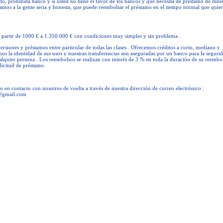
ado, prohibida banco y si usted no tiene el favor de los bancos y que necesita de préstamo de dine
damos a la gente seria y honesta, que puede reembolsar el préstamo en el tiempo normal que quie
a partir de 1000 € a 1.350.000 € con condiciones muy simples y sin problema .
siones y préstamos entre particular de todas las clases . Ofrecemos créditos a corto, mediano y
os la identidad de sus usos y nuestras transferencias son aseguradas por un banco para la seguri
ualquier persona . Los reembolsos se realizan con interés de 3 % en toda la duración de su reembo
licitud de préstamo.
do en contacto con nosotros de vuelta a través de nuestra dirección de correo electrónico :
@gmail.com