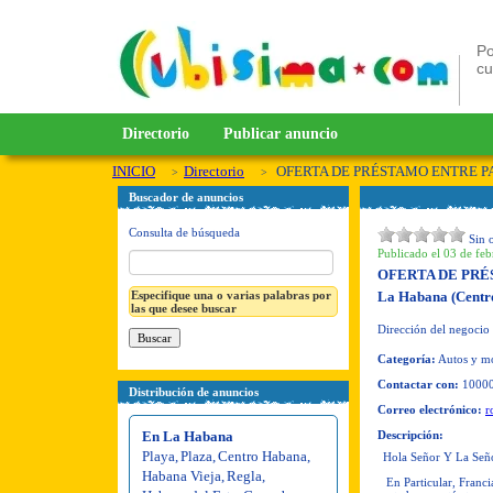
Po
c
Directorio
Publicar anuncio
INICIO
Directorio
OFERTA DE PRÉSTAMO ENTRE P
Buscador de anuncios
Consulta de búsqueda
Sin 
Publicado el 03 de feb
OFERTA DE PRÉ
Especifique una o varias palabras por
La Habana (Centr
las que desee buscar
Dirección del negocio
Categoría:
Autos y mo
Contactar con:
1000
Distribución de anuncios
Correo electrónico:
r
En La Habana
Descripción:
Playa
,
Plaza
,
Centro Habana
,
Hola Señor Y La Señ
Habana Vieja
,
Regla
,
En Particular, Francia