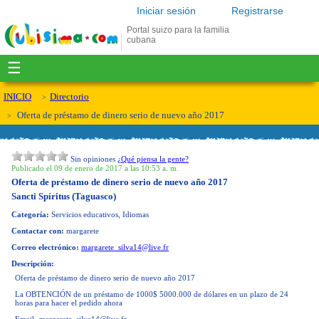
Iniciar sesión
Registrarse
Portal suizo para la familia
cubana
☰
INICIO
Directorio
Oferta de préstamo de dinero serio de nuevo año 2017
Sin opiniones
¿Qué piensa la gente?
Publicado el 09 de enero de 2017 a las 10:53 a. m.
Oferta de préstamo de dinero serio de nuevo año 2017
Sancti Spíritus (Taguasco)
Categoría:
Servicios educativos, Idiomas
Contactar con:
margarete
Correo electrónico:
margarete_silva14@live.fr
Descripción:
Oferta de préstamo de dinero serio de nuevo año 2017
La OBTENCIÓN de un préstamo de 1000$ 5000.000 de dólares en un plazo de 24
horas para hacer el pedido ahora