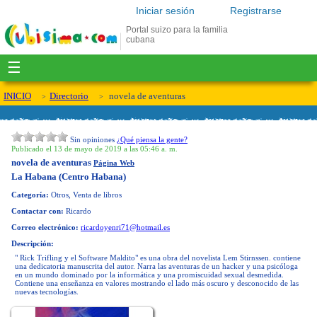
Iniciar sesión
Registrarse
Portal suizo para la familia
cubana
☰
INICIO
Directorio
novela de aventuras
Sin opiniones
¿Qué piensa la gente?
Publicado el 13 de mayo de 2019 a las 05:46 a. m.
novela de aventuras
Página Web
La Habana (Centro Habana)
Categoría:
Otros, Venta de libros
Contactar con:
Ricardo
Correo electrónico:
ricardoyenri71@hotmail.es
Descripción:
" Rick Trifling y el Software Maldito" es una obra del novelista Lem Stirnssen. contiene
una dedicatoria manuscrita del autor. Narra las aventuras de un hacker y una psicóloga
en un mundo dominado por la informática y una promiscuidad sexual desmedida.
Contiene una enseñanza en valores mostrando el lado más oscuro y desconocido de las
nuevas tecnologías.