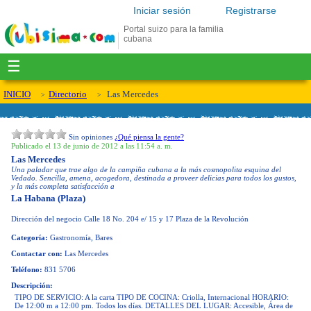
Iniciar sesión
Registrarse
Portal suizo para la familia
cubana
☰
INICIO
Directorio
Las Mercedes
Sin opiniones
¿Qué piensa la gente?
Publicado el 13 de junio de 2012 a las 11:54 a. m.
Las Mercedes
Una paladar que trae algo de la campiña cubana a la más cosmopolita esquina del
Vedado. Sencilla, amena, acogedora, destinada a proveer delicias para todos los gustos,
y la más completa satisfacción a
La Habana (Plaza)
Dirección del negocio
Calle 18 No. 204 e/ 15 y 17 Plaza de la Revolución
Categoría:
Gastronomía, Bares
Contactar con:
Las Mercedes
Teléfono:
831 5706
Descripción:
TIPO DE SERVICIO: A la carta TIPO DE COCINA: Criolla, Internacional HORARIO:
De 12:00 m a 12:00 pm. Todos los días. DETALLES DEL LUGAR: Accesible, Área de