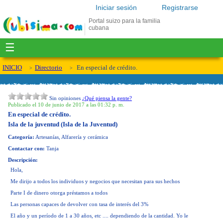
Iniciar sesión
Registrarse
Portal suizo para la familia
cubana
☰
INICIO
Directorio
En especial de crédito.
Sin opiniones
¿Qué piensa la gente?
Publicado el 10 de junio de 2017 a las 01:32 p. m.
En especial de crédito.
Isla de la juventud (Isla de la Juventud)
Categoría:
Artesanías, Alfarería y cerámica
Contactar con:
Tanja
Descripción:
Hola,
Me dirijo a todos los individuos y negocios que necesitan para sus hechos
Parte I de dinero otorga préstamos a todos
Las personas capaces de devolver con tasa de interés del 3%
El año y un período de 1 a 30 años, etc .... dependiendo de la cantidad. Yo le