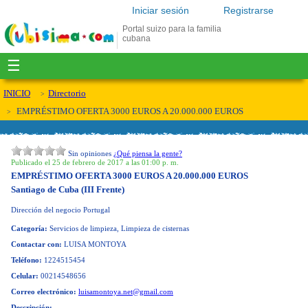
Iniciar sesión
Registrarse
Portal suizo para la familia
cubana
☰
INICIO
Directorio
EMPRÉSTIMO OFERTA 3000 EUROS A 20.000.000 EUROS
Sin opiniones
¿Qué piensa la gente?
Publicado el 25 de febrero de 2017 a las 01:00 p. m.
EMPRÉSTIMO OFERTA 3000 EUROS A 20.000.000 EUROS
Santiago de Cuba (III Frente)
Dirección del negocio
Portugal
Categoría:
Servicios de limpieza, Limpieza de cisternas
Contactar con:
LUISA MONTOYA
Teléfono:
1224515454
Celular:
00214548656
Correo electrónico:
luisamontoya.net@gmail.com
Descripción: